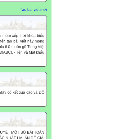
Tạo bài viết mới
n mềm xếp thời khóa biểu
nên tạo bài viết này mong
kola 6.0 muốn gõ Tiếng Việt
3(ABC). - Tên và Mật khẩu
i đây có kết quả cao và ĐỖ
UYẾT MỘT SỐ BÀI TOÁN
C NHẤT HAI ẨN ĐỂ GIẢI