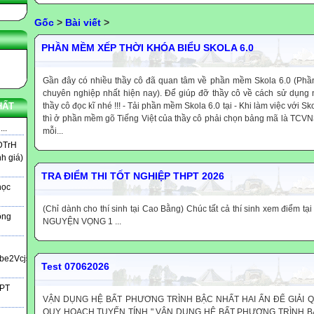
Gốc
>
Bài viết
>
PHẦN MỀM XẾP THỜI KHÓA BIỂU SKOLA 6.0
Gần đây có nhiều thầy cô đã quan tâm về phần mềm Skola 6.0 (Phầ
chuyên nghiệp nhất hiện nay). Để giúp đỡ thầy cô về cách sử dụng 
thầy cô đọc kĩ nhé !!! - Tải phần mềm Skola 6.0 tại - Khi làm việc với S
HẤT
thì ở phần mềm gõ Tiếng Việt của thầy cô phải chọn bảng mã là TCVN
..
mỗi...
DTrH
nh giá)
TRA ĐIỂM THI TỐT NGHIỆP THPT 2026
học
(Chỉ dành cho thí sinh tại Cao Bằng) Chúc tất cả thí sinh xem điểm tạ
ông
NGUYỆN VỌNG 1 ...
bbe2Vcjs?
Test 07062026
HPT
VẬN DỤNG HỆ BẤT PHƯƠNG TRÌNH BẬC NHẤT HAI ẨN ĐỂ GIẢI Q
QUY HOẠCH TUYẾN TÍNH " VẬN DỤNG HỆ BẤT PHƯƠNG TRÌNH BẬ