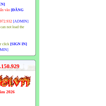
ÊN]
hấn vào
[ĐĂNG
.972.932
[ADMIN]
 can not load the
or click
[SIGN IN]
MIN]
150.929
năm 2026