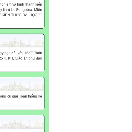
hiệm và hình thành kiến
y tính) 📈 Geogebra: Miền
ẮT KIẾN THỨC BÀI HỌC " "
ạy học đối với HSKT Toán
25 4. KH, Giáo án phụ đạo
Công cụ giải Toán thống kê