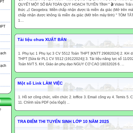
HPT
QUYẾT MỘT SỐ BÀI TOÁN QUY HOẠCH TUYẾN TÍNH " 🎬 Video Trải ng
thức 📐 Geogebra: Miền chấp nhận được là miền đa giác (Mở trên má
chấp nhận được không là miền đa giác (Mở trên máy tính) " TÓM T
1....
THPT
Tài liệu chưa XUẤT BẢN
oạch
1. Phụ lục 1 Phụ lục 3 CV 5512 Toán THPT [KNTT 29082024] 2. KH d
THPT [Sửa từ PL1 CV 5512 (19122024)] 3. Tài liệu năng lực số 11/20
Toán NVT 5. KH, Giáo án phụ đạo NGUY CƠ CAO 18032026 6. ...
oạch
Một số Link LÀM VIỆC
1. Hồ sơ công chức, viên chức 2. Ioffice 3. Email công vụ 4. Temis 5. 
N
11. Chỉnh sửa PDF (xóa lôgô) ...
?
TRA ĐIỂM THI TUYỂN SINH LỚP 10 NĂM 2025