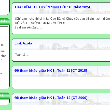
TRA ĐIỂM THI TUYỂN SINH LỚP 10 NĂM 2024
(Chỉ dành cho thí sinh tại Cao Bằng) Chúc các bạn thí sinh xem điểm
THẦY
ĐỖ VÀO TRƯỜNG MONG MUỐN !!! -------------------------------------------------
tra điểm trên Zalo: ...
 là
Link Azota
c mà
 khơi
Toán 11: ...
."
 ở
Đề tham khảo giữa HK I - Toán 11 [CT 2018]
,
rẻ
...
n Jung
 dạy
 1
Đề tham khảo giữa HK I - Toán 12 [CT 2006]
ọ
 tiềm
...