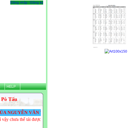
Đăng nhập / Đăng ký
Ệ
HELP
 Pò Tấu
 VĂN TÌNH - THPT PÒ TẤU! VĂN TÌNH CẢM ƠN CÁC T
 vậy chưa thể tải được