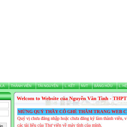
LA
THÀNH VIÊN
TÀI NGUYÊN
L. KẾT
NVT
BẰNG HỮU
L. H
Welcom to Website của Nguyễn Văn Tình - THPT
MỪNG QUÝ THẦY CÔ GHÉ THĂM TRANG WEB CỦA NGUYỄN
Quý vị chưa đăng nhập hoặc chưa đăng ký làm thành viên, vì
các tài liệu của Thư viện về máy tính của mình.