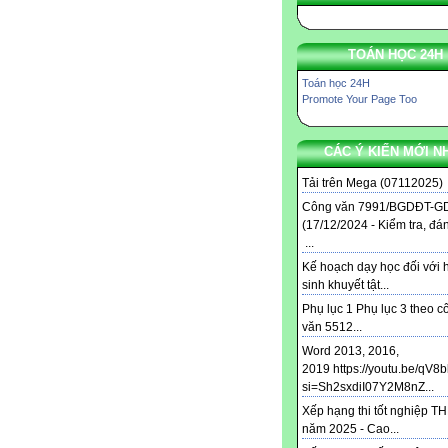
TOÁN HỌC 24H
Toán học 24H
Promote Your Page Too
CÁC Ý KIẾN MỚI N
Tải trên Mega (07112025) .
Công văn 7991/BGDĐT-G
(17/12/2024 - Kiểm tra, đá
...
Kế hoạch dạy học đối với 
sinh khuyết tật...
Phụ lục 1 Phụ lục 3 theo c
văn 5512...
Word 2013, 2016,
2019 https://youtu.be/qV8
si=Sh2sxdiI07Y2M8nZ...
Xếp hạng thi tốt nghiệp T
năm 2025 - Cao...