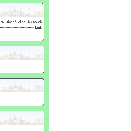
 tại đây có kết quả cao và
------------------------ Link