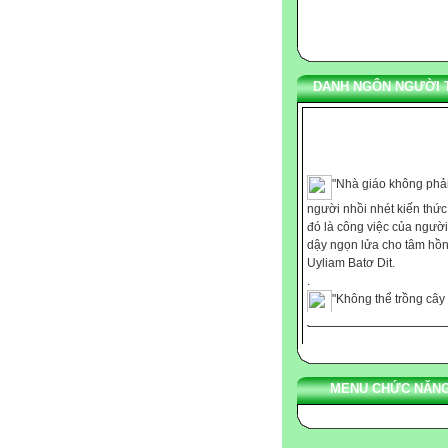
DANH NGÔN NGƯỜI 
"Nhà giáo không phải
người nhồi nhét kiến thứ
đó là công việc của người
dậy ngọn lửa cho tâm hồn
Uyliam Batơ Dit.
.
"Không thể trồng cây
những nơi thiếu ánh sáng
cũng không thể nuôi dạy t
với chút ít nhiệt tình." Ca
.
"Chúng ta không thể
MENU CHỨC NĂNG
bảo cho ai bất cứ điều gì,
chúng ta chỉ có thể giúp h
phát hiện ra những gì còn