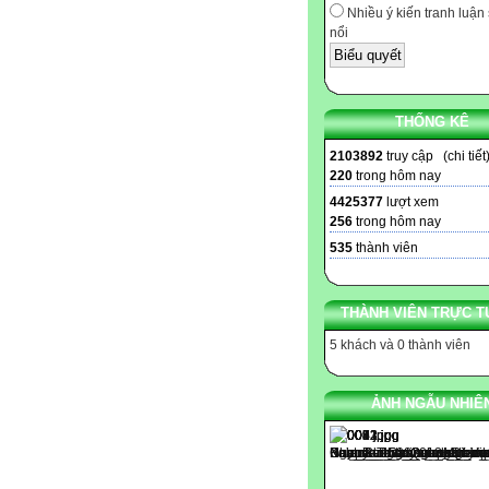
Nhiều ý kiến tranh luận 
nổi
THỐNG KÊ
2103892
truy cập (
chi tiết
220
trong hôm nay
4425377
lượt xem
256
trong hôm nay
535
thành viên
THÀNH VIÊN TRỰC T
5 khách và 0 thành viên
ẢNH NGẪU NHIÊ