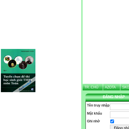
Website được thừa kế từ
Violet.vn
, người quản trị:
Nguyễn Văn Tình
TR. CHỦ
AZOTA
SKO
ĐĂNG NHẬP
Tên truy nhập
CHÀO 
Mật khẩu
Ghi nhớ