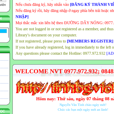
Nếu chưa đăng ký, hãy nhấn vào
[ĐĂNG KÝ THÀNH VI
viên
Nếu đăng ký rồi, hãy đăng nhập ở ngay phía bên trái hoặc n
NHẬP]
N
Mọi thắc mắc xin liên hệ theo ĐƯỜNG DÂY NÓNG: 0977
You are not logged in or not registered as a member, and thus
Library's document on your computer.
If not registered, please press to
[MEMBERS REGISTER]
If you have already registered, log in immediately to the left 
Any questions please contact the Hotline: 0977.972.932
[AD
WELCOME NVT 0977.972.932; 0848.
Hôm nay: Thứ sáu, ngày 07 tháng 08 
Nguyễn Văn Tình chào ngày mới!
Chúc các bạn một ngày mới an lành!
HỌC