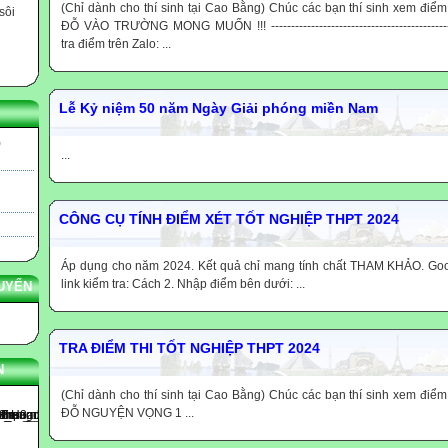
(Chỉ dành cho thí sinh tại Cao Bằng) Chúc các bạn thí sinh xem điểm
sôi
ĐỖ VÀO TRƯỜNG MONG MUỐN !!! -------------------------------------------------
tra điểm trên Zalo: ...
Lễ Kỷ niệm 50 năm Ngày Giải phóng miền Nam
)
...
CÔNG CỤ TÍNH ĐIỂM XÉT TỐT NGHIỆP THPT 2024
Áp dụng cho năm 2024. Kết quả chỉ mang tính chất THAM KHẢO. Good
link kiểm tra: Cách 2. Nhập điểm bên dưới: ...
UYẾN
TRA ĐIỂM THI TỐT NGHIỆP THPT 2024
N
(Chỉ dành cho thí sinh tại Cao Bằng) Chúc các bạn thí sinh xem điểm
ĐỖ NGUYỆN VỌNG 1 ...