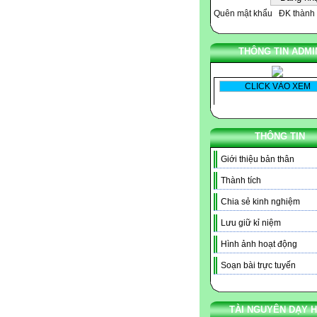
Quên mật khẩu
ĐK thành 
THÔNG TIN ADMI
THÔNG TIN
Giới thiệu bản thân
Thành tích
Chia sẻ kinh nghiệm
Lưu giữ kỉ niệm
Hình ảnh hoạt động
Soạn bài trực tuyến
TÀI NGUYÊN DẠY 