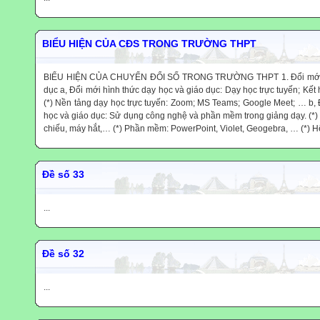
ái
BIỂU HIỆN CỦA CĐS TRONG TRƯỜNG THPT
é,
BIỂU HIỆN CỦA CHUYỂN ĐỔI SỐ TRONG TRƯỜNG THPT 1. Đổi mới h
hèo."
dục a, Đổi mới hình thức dạy học và giáo dục: Dạy học trực tuyến; Kết h
(*) Nền tảng dạy học trực tuyến: Zoom; MS Teams; Google Meet; … b
học và giáo dục: Sử dụng công nghệ và phần mềm trong giảng dạy. (*)
chiếu, máy hắt,… (*) Phần mềm: PowerPoint, Violet, Geogebra, … (*) Hệ
g mặt
 sự
ẻ mà
."
Đề số 33
 thầy
...
g to
 mạnh
g bất
Đề số 32
ào,
ngôn
ống
...
ạt