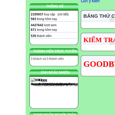
Gửi ý kiến
THỐNG KÊ
2105937
truy cập (
chi tiết
)
BẢNG THỬ 
583
trong hôm nay
4427642
lượt xem
671
trong hôm nay
535
thành viên
KIỂM TRA
THÀNH VIÊN TRỰC TUYẾN
3 khách và 0 thành viên
GOODBY
ẢNH NGẪU NHIÊN
DANH NGÔN NGƯỜI THẦY