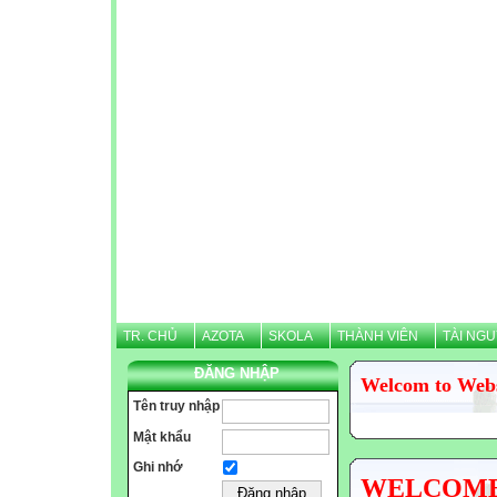
TR. CHỦ
AZOTA
SKOLA
THÀNH VIÊN
TÀI NG
ĐĂNG NHẬP
Welcom to Web
Tên truy nhập
Mật khẩu
Ghi nhớ
WELCOME N