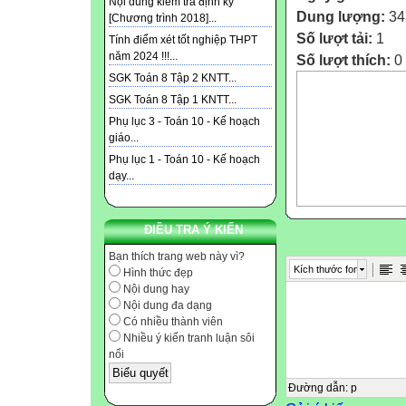
Nội dung kiểm tra định kỳ
Dung lượng:
34
[Chương trình 2018]...
Số lượt tải:
1
Tính điểm xét tốt nghiệp THPT
năm 2024 !!!...
Số lượt thích:
0
SGK Toán 8 Tập 2 KNTT...
SGK Toán 8 Tập 1 KNTT...
Phụ lục 3 - Toán 10 - Kế hoạch
giáo...
Phụ lục 1 - Toán 10 - Kế hoạch
dạy...
ĐIỀU TRA Ý KIẾN
Bạn thích trang web này vì?
Kích thước font
Hình thức đẹp
Nội dung hay
Nội dung đa dạng
Có nhiều thành viên
Nhiều ý kiến tranh luận sôi
nổi
Đường dẫn
:
p