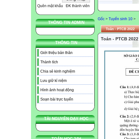
Quên mật khẩu
ĐK thành viên
Gốc
>
Tuyển sinh 10
>
THÔNG TIN ADMIN
Toán - PTCB 2022
Toán - PTCB 2022
THÔNG TIN
Giới thiệu bản thân
Thành tích
Chia sẻ kinh nghiệm
Lưu giữ kỉ niệm
Hình ảnh hoạt động
Soạn bài trực tuyến
TÀI NGUYÊN DẠY HỌC
TOÁN HỌC 24H