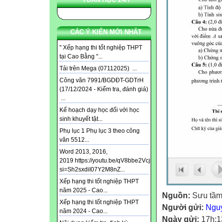
CÁC Ý KIẾN MỚI NHẤT
" Xếp hạng thi tốt nghiệp THPT
tại Cao Bằng "...
Tải trên Mega (07112025) ...
Công văn 7991/BGDĐT-GDTrH
(17/12/2024 - Kiểm tra, đánh giá)
...
Kế hoạch dạy học đối với học
sinh khuyết tật...
Phụ lục 1 Phụ lục 3 theo công
văn 5512...
Word 2013, 2016,
2019 https://youtu.be/qV8bbe2Vcjs?
si=Sh2sxdiI07Y2M8nZ...
Xếp hạng thi tốt nghiệp THPT
năm 2025 - Cao...
Nguồn:
Sưu tầ
Xếp hạng thi tốt nghiệp THPT
Người gửi:
Ngu
năm 2024 - Cao...
Ngày gửi:
17h:1