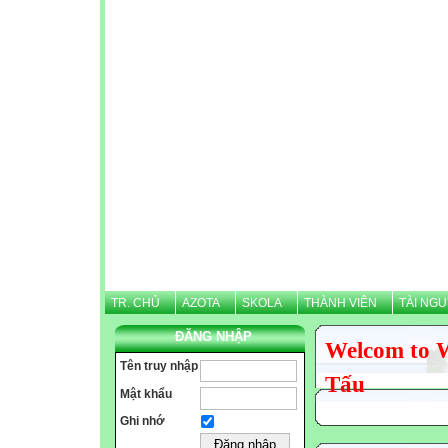
TR. CHỦ
AZOTA
SKOLA
THÀNH VIÊN
TÀI NG
ĐĂNG NHẬP
Welcom to 
Tên truy nhập
Tấu
Mật khẩu
Ghi nhớ