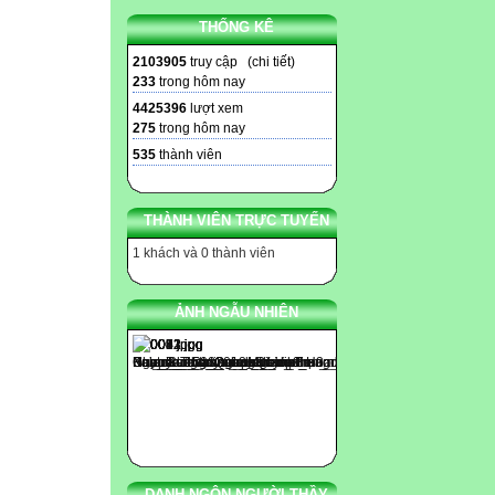
THỐNG KÊ
2103905
truy cập (
chi tiết
)
233
trong hôm nay
4425396
lượt xem
275
trong hôm nay
535
thành viên
THÀNH VIÊN TRỰC TUYẾN
1 khách và 0 thành viên
ẢNH NGẪU NHIÊN
DANH NGÔN NGƯỜI THẦY