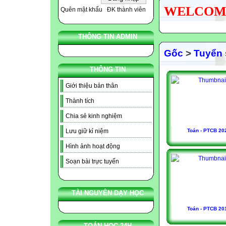
WELCOME N
Quên mật khẩu
ĐK thành viên
THÔNG TIN ADMIN
Gốc
>
Tuyển 
THÔNG TIN
Giới thiệu bản thân
Thành tích
Chia sẻ kinh nghiệm
Toán - PTCB 20
Lưu giữ kỉ niệm
Hình ảnh hoạt động
Soạn bài trực tuyến
TÀI NGUYÊN DẠY HỌC
Toán - PTCB 20
TOÁN HỌC 24H