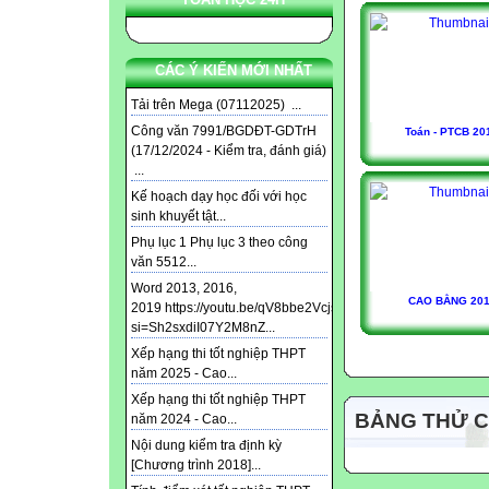
CÁC Ý KIẾN MỚI NHẤT
Tải trên Mega (07112025) ...
Công văn 7991/BGDĐT-GDTrH
Toán - PTCB 20
(17/12/2024 - Kiểm tra, đánh giá)
...
Kế hoạch dạy học đối với học
sinh khuyết tật...
Phụ lục 1 Phụ lục 3 theo công
văn 5512...
Word 2013, 2016,
CAO BẰNG 20
2019 https://youtu.be/qV8bbe2Vcjs?
si=Sh2sxdiI07Y2M8nZ...
Xếp hạng thi tốt nghiệp THPT
năm 2025 - Cao...
Xếp hạng thi tốt nghiệp THPT
BẢNG THỬ 
năm 2024 - Cao...
Nội dung kiểm tra định kỳ
[Chương trình 2018]...