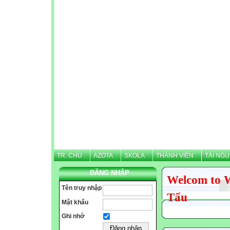
TR. CHỦ
AZOTA
SKOLA
THÀNH VIÊN
TÀI NG
ĐĂNG NHẬP
Welcom to 
Tên truy nhập
Tấu
Mật khẩu
Ghi nhớ