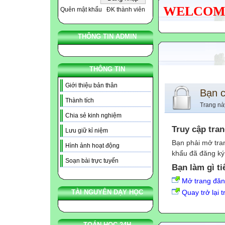
WELCOME N
Quên mật khẩu
ĐK thành viên
THÔNG TIN ADMIN
THÔNG TIN
Giới thiệu bản thân
Bạn 
Thành tích
Trang nà
Chia sẻ kinh nghiệm
Truy cập tra
Lưu giữ kỉ niệm
Bạn phải mở tra
Hình ảnh hoạt động
khẩu đã đăng ký 
Soạn bài trực tuyến
Bạn làm gì ti
Mở trang đă
Quay trở lại 
TÀI NGUYÊN DẠY HỌC
TOÁN HỌC 24H