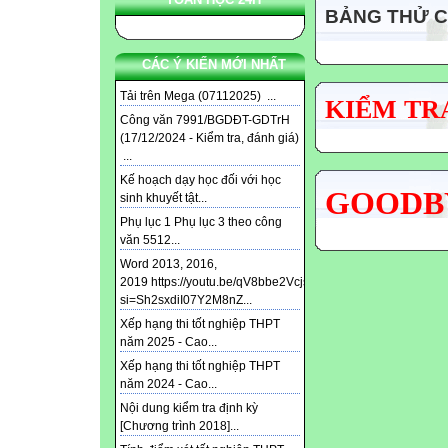
BẢNG THỬ 
CÁC Ý KIẾN MỚI NHẤT
Tải trên Mega (07112025) ...
KIỂM TRA
Công văn 7991/BGDĐT-GDTrH
(17/12/2024 - Kiểm tra, đánh giá)
...
Kế hoạch dạy học đối với học
GOODBY
sinh khuyết tật...
Phụ lục 1 Phụ lục 3 theo công
văn 5512...
Word 2013, 2016,
2019 https://youtu.be/qV8bbe2Vcjs?
si=Sh2sxdiI07Y2M8nZ...
Xếp hạng thi tốt nghiệp THPT
năm 2025 - Cao...
Xếp hạng thi tốt nghiệp THPT
năm 2024 - Cao...
Nội dung kiểm tra định kỳ
[Chương trình 2018]...