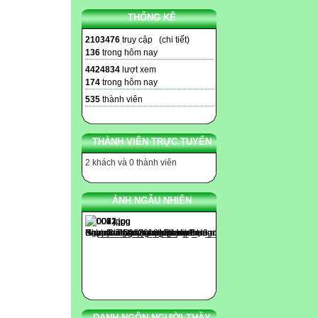
THỐNG KÊ
2103476
truy cập (
chi tiết
)
136
trong hôm nay
4424834
lượt xem
174
trong hôm nay
535
thành viên
THÀNH VIÊN TRỰC TUYẾN
2 khách và 0 thành viên
ẢNH NGẪU NHIÊN
DANH NGÔN NGƯỜI THẦY