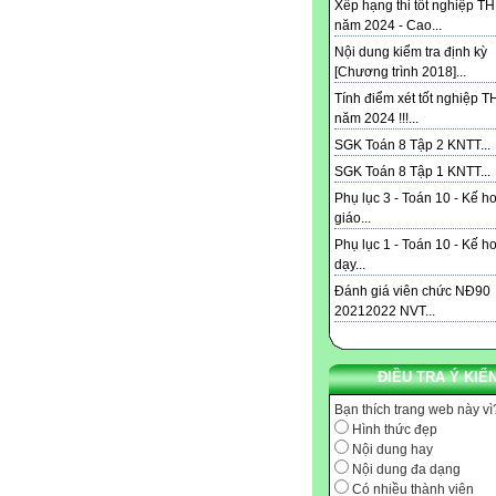
Xếp hạng thi tốt nghiệp T
năm 2024 - Cao...
Nội dung kiểm tra định kỳ
[Chương trình 2018]...
Tính điểm xét tốt nghiệp 
năm 2024 !!!...
SGK Toán 8 Tập 2 KNTT...
SGK Toán 8 Tập 1 KNTT...
Phụ lục 3 - Toán 10 - Kế h
giáo...
Phụ lục 1 - Toán 10 - Kế h
dạy...
Đánh giá viên chức NĐ90
20212022 NVT...
ĐIỀU TRA Ý KIẾ
Bạn thích trang web này vì
Hình thức đẹp
Nội dung hay
Nội dung đa dạng
Có nhiều thành viên