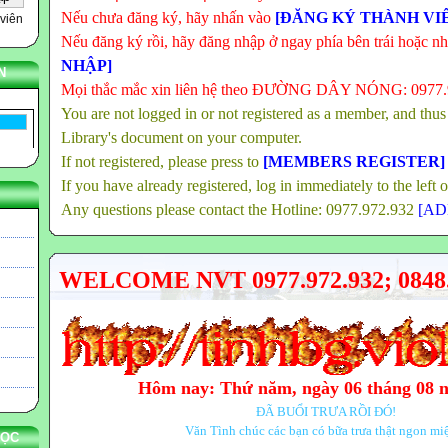
Nếu chưa đăng ký, hãy nhấn vào
[ĐĂNG KÝ THÀNH VI
viên
Nếu đăng ký rồi, hãy đăng nhập ở ngay phía bên trái hoặc n
NHẬP]
N
Mọi thắc mắc xin liên hệ theo ĐƯỜNG DÂY NÓNG: 0977
You are not logged in or not registered as a member, and thus
Library's document on your computer.
If not registered, please press to
[MEMBERS REGISTER]
If you have already registered, log in immediately to the left 
Any questions please contact the Hotline: 0977.972.932
[AD
WELCOME NVT 0977.972.932; 0848.
Hôm nay: Thứ năm, ngày 06 tháng 08 
ĐÃ BUỔI TRƯA RỒI ĐÓ!
Văn Tình chúc các bạn có bữa trưa thật ngon mi
HỌC