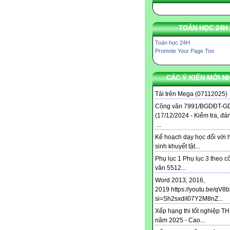
TOÁN HỌC 24H
Toán học 24H
Promote Your Page Too
CÁC Ý KIẾN MỚI N
Tải trên Mega (07112025) .
Công văn 7991/BGDĐT-G
(17/12/2024 - Kiểm tra, đá
...
Kế hoạch dạy học đối với 
sinh khuyết tật...
Phụ lục 1 Phụ lục 3 theo c
văn 5512...
Word 2013, 2016,
2019 https://youtu.be/qV8
si=Sh2sxdiI07Y2M8nZ...
Xếp hạng thi tốt nghiệp T
năm 2025 - Cao...