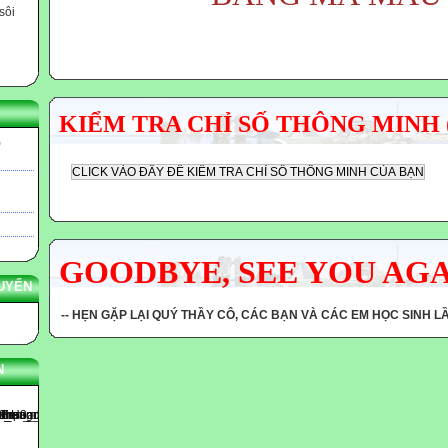
sôi
KIỂM TRA CHỈ SỐ THÔNG MINH 
)
GOODBYE, SEE YOU AG
UYẾN
-- HẸN GẶP LẠI QUÝ THẦY CÔ, CÁC BẠN VÀ CÁC EM HỌC SINH L
N