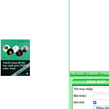
Website được thừa kế từ
Violet.vn
, người quản trị:
Nguyễn Văn Tình
TR. CHỦ
AZOTA
SKO
ĐĂNG NHẬP
Tên truy nhập
Mật khẩu
Ghi nhớ