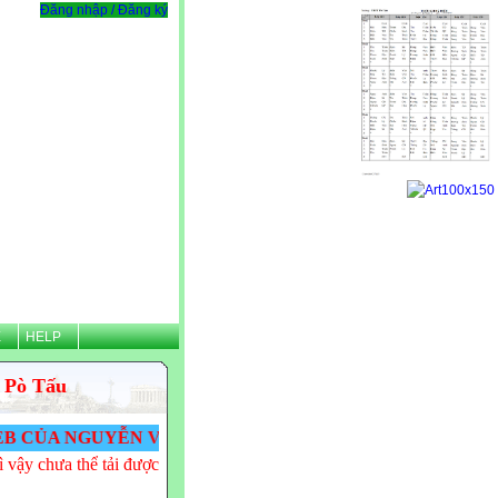
Đăng nhập / Đăng ký
Ệ
HELP
 Pò Tấu
NGUYỄN VĂN TÌNH - THPT PÒ TẤU! VĂN TÌNH CẢM ƠN
 vậy chưa thể tải được