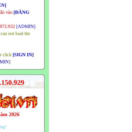
ÊN]
hấn vào
[ĐĂNG
.972.932
[ADMIN]
 can not load the
or click
[SIGN IN]
MIN]
150.929
năm 2026
ệng!