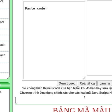
HPT
THPT
oạch
oạch
Xem trước
Xoá tất cả
Làm lại
N
Sẽ không hiển thị nếu code của bạn bị lỗi, khi đó bạn hãy sửa lại
?
Chương trình ứng dụng chính xác cho các loại mã Java Script; 
!
BẢNG MÃ MÀU