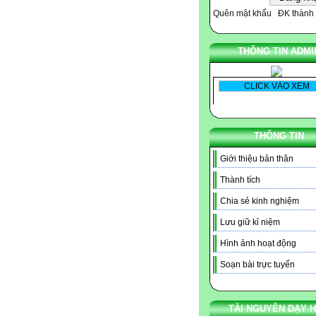
Quên mật khẩu
ĐK thành 
THÔNG TIN ADMI
THÔNG TIN
Giới thiệu bản thân
Thành tích
Chia sẻ kinh nghiệm
Lưu giữ kỉ niệm
Hình ảnh hoạt động
Soạn bài trực tuyến
TÀI NGUYÊN DẠY 