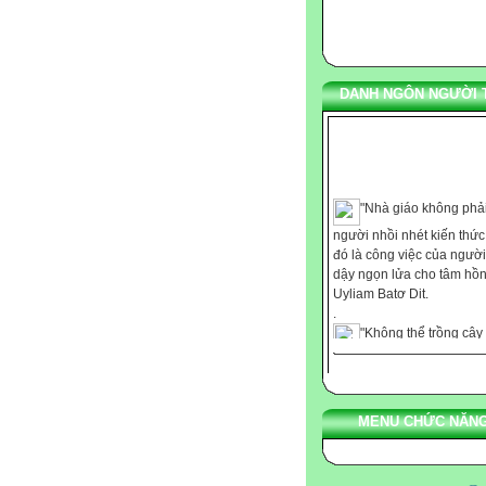
DANH NGÔN NGƯỜI 
"Nhà giáo không phải
người nhồi nhét kiến thứ
đó là công việc của người
dậy ngọn lửa cho tâm hồn
Uyliam Batơ Dit.
.
"Không thể trồng cây
những nơi thiếu ánh sáng
cũng không thể nuôi dạy t
với chút ít nhiệt tình." Ca
.
MENU CHỨC NĂNG
"Chúng ta không thể
bảo cho ai bất cứ điều gì,
chúng ta chỉ có thể giúp h