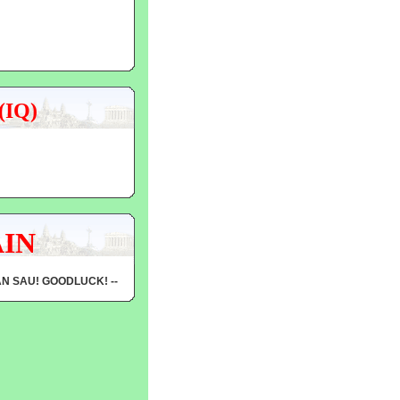
(IQ)
AIN
ẦN SAU! GOODLUCK! --