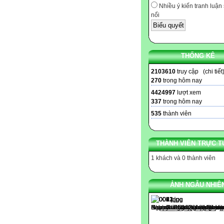
Nhiều ý kiến tranh luận 
nổi
THỐNG KÊ
2103610
truy cập (
chi tiết
270
trong hôm nay
4424997
lượt xem
337
trong hôm nay
535
thành viên
THÀNH VIÊN TRỰC T
1 khách và 0 thành viên
ẢNH NGẪU NHIÊ