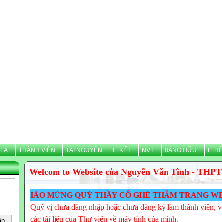
LA
THÀNH VIÊN
TÀI NGUYÊN
L. KẾT
NVT
BẰNG HỮU
L. H
Welcom to Website của Nguyễn Văn Tình - THPT
CHÀO MỪNG QUÝ THẦY CÔ GHÉ THĂM TRANG WEB CỦA 
Quý vị chưa đăng nhập hoặc chưa đăng ký làm thành viên, vì
các tài liệu của Thư viện về máy tính của mình.