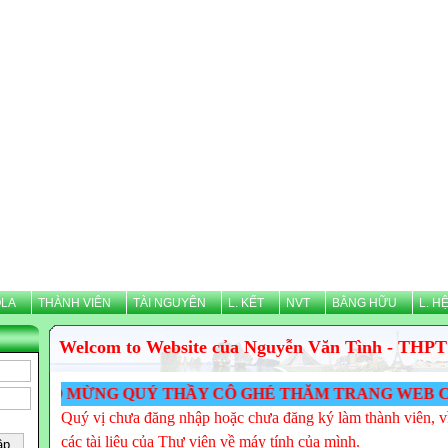
LA
THÀNH VIÊN
TÀI NGUYÊN
L. KẾT
NVT
BẰNG HỮU
L. H
Welcom to Website của Nguyễn Văn Tình - THPT
 MỪNG QUÝ THẦY CÔ GHÉ THĂM TRANG WEB CỦA NGUYỄ
Quý vị chưa đăng nhập hoặc chưa đăng ký làm thành viên, vì
các tài liệu của Thư viện về máy tính của mình.