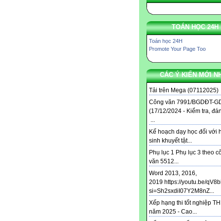
TOÁN HỌC 24H
Toán học 24H
Promote Your Page Too
CÁC Ý KIẾN MỚI N
Tải trên Mega (07112025) .
Công văn 7991/BGDĐT-G
(17/12/2024 - Kiểm tra, đá
...
Kế hoạch dạy học đối với 
sinh khuyết tật...
Phụ lục 1 Phụ lục 3 theo c
văn 5512...
Word 2013, 2016,
2019 https://youtu.be/qV8
si=Sh2sxdiI07Y2M8nZ...
Xếp hạng thi tốt nghiệp T
năm 2025 - Cao...