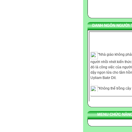
DANH NGÔN NGƯỜI 
"Nhà giáo không phải
người nhồi nhét kiến thứ
đó là công việc của người
dậy ngọn lửa cho tâm hồn
Uyliam Batơ Dit.
.
"Không thể trồng cây
những nơi thiếu ánh sáng
cũng không thể nuôi dạy t
với chút ít nhiệt tình." Ca
.
"Chúng ta không thể
MENU CHỨC NĂNG
bảo cho ai bất cứ điều gì,
chúng ta chỉ có thể giúp h
phát hiện ra những gì còn