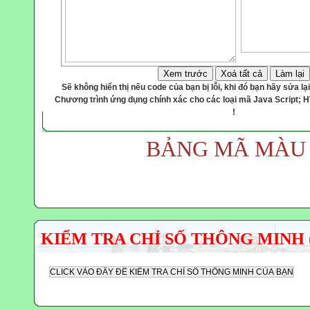
ái
é,
Xem trước
Xoá tất cả
Làm lại
hèo."
Sẽ không hiển thị nếu code của bạn bị lỗi, khi đó bạn hãy sửa lại
Chương trình ứng dụng chính xác cho các loại mã Java Script; 
!
g mặt
BẢNG MÃ MÀU
 sự
ẻ mà
."
 thầy
g to
 mạnh
KIỂM TRA CHỈ SỐ THÔNG MINH 
g bất
ào,
ngôn
ống
ạt