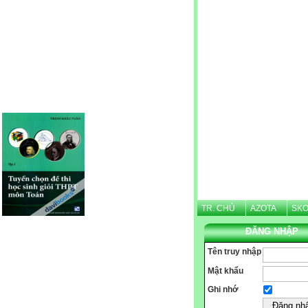
Website được thừa kế từ
Violet.vn
, người quản trị:
Nguyễn Văn Tình
TR. CHỦ
AZOTA
SKO
ĐĂNG NHẬP
Tên truy nhập
CHÀO
Mật khẩu
Ghi nhớ