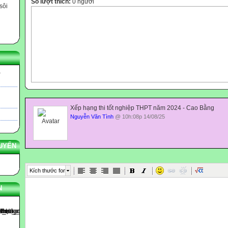
Số lượt thích:
0 người
sôi
)
Xếp hạng thi tốt nghiệp THPT năm 2024 - Cao Bằng
Nguyễn Văn Tình
@ 10h:08p 14/08/25
UYẾN
Kích thước font
N