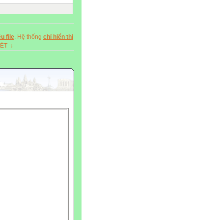
u file
. Hệ thống
chỉ hiển thị
XÉT ↓