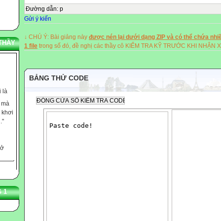
Đường dẫn
:
p
Gửi ý kiến
↓ CHÚ Ý: Bài giảng này
được nén lại dưới dạng ZIP và có thể chứa nhiề
THẦY
1 file
trong số đó, đề nghị các thầy cô KIỂM TRA KỸ TRƯỚC KHI NHẬN 
BẢNG THỬ CODE
 là
c mà
 khơi
."
 ở
,
rẻ
n Jung
 dạy
 1
ọ
 tiềm