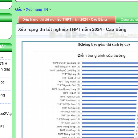
Gốc
>
Xếp hạng TN
>
Xếp hạng thi tốt nghiệp THPT năm 2024 - Cao Bằng
Cùng tác gi
Xếp hạng thi tốt nghiệp THPT năm 2024 - Cao Bằng
HẤT
..
DTrH
nh giá)
học
ông
bbe2Vcjs?
HPT