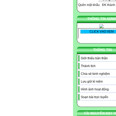
Quên mật khẩu
ĐK thành 
THÔNG TIN ADMI
THÔNG TIN
Giới thiệu bản thân
Thành tích
Chia sẻ kinh nghiệm
Lưu giữ kỉ niệm
Hình ảnh hoạt động
Soạn bài trực tuyến
TÀI NGUYÊN DẠY 