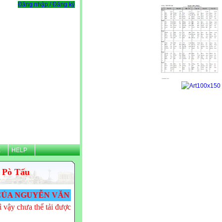
Đăng nhập / Đăng ký
Ệ
HELP
 Pò Tấu
N VĂN TÌNH - THPT PÒ TẤU! VĂN TÌNH CẢM ƠN CÁC 
 vậy chưa thể tải được