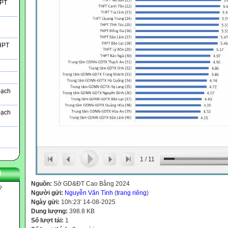
HPT
THPT
oạch
oạch
1
/
11
N
Nguồn:
Sở GD&ĐT Cao Bằng 2024
?
Người gửi:
Nguyễn Văn Tình
(
trang riêng
)
Ngày gửi:
10h:23' 14-08-2025
Dung lượng:
398.8 KB
Số lượt tải:
1