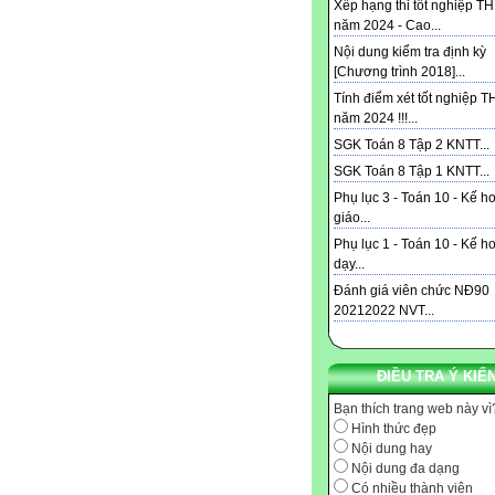
Xếp hạng thi tốt nghiệp T
năm 2024 - Cao...
Nội dung kiểm tra định kỳ
[Chương trình 2018]...
Tính điểm xét tốt nghiệp 
năm 2024 !!!...
SGK Toán 8 Tập 2 KNTT...
SGK Toán 8 Tập 1 KNTT...
Phụ lục 3 - Toán 10 - Kế h
giáo...
Phụ lục 1 - Toán 10 - Kế h
dạy...
Đánh giá viên chức NĐ90
20212022 NVT...
ĐIỀU TRA Ý KIẾ
Bạn thích trang web này vì
Hình thức đẹp
Nội dung hay
Nội dung đa dạng
Có nhiều thành viên