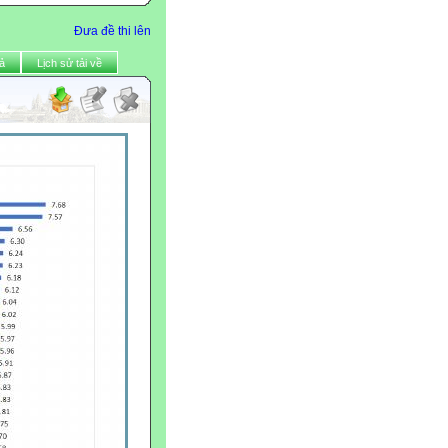
Đưa đề thi lên
ả
Lịch sử tải về