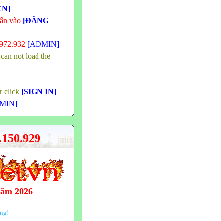
ÊN]
hấn vào
[ĐĂNG
.972.932
[ADMIN]
 can not load the
or click
[SIGN IN]
MIN]
150.929
năm 2026
ông!