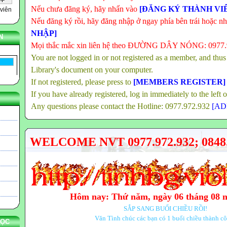
Nếu chưa đăng ký, hãy nhấn vào
[ĐĂNG KÝ THÀNH VI
viên
Nếu đăng ký rồi, hãy đăng nhập ở ngay phía bên trái hoặc n
NHẬP]
N
Mọi thắc mắc xin liên hệ theo ĐƯỜNG DÂY NÓNG: 0977
You are not logged in or not registered as a member, and thus
Library's document on your computer.
If not registered, please press to
[MEMBERS REGISTER]
If you have already registered, log in immediately to the left 
Any questions please contact the Hotline: 0977.972.932
[AD
WELCOME NVT 0977.972.932; 0848.
Hôm nay: Thứ năm, ngày 06 tháng 08 
SẮP SANG BUỔI CHIỀU RỒI!
Văn Tình chúc các bạn có 1 buổi chiều thành c
HỌC