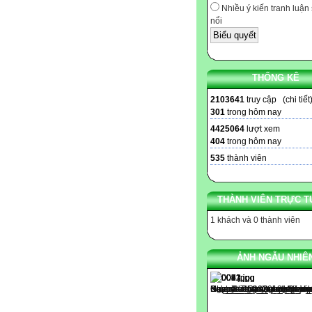
Nhiều ý kiến tranh luận 
nổi
THỐNG KÊ
2103641
truy cập (
chi tiết
301
trong hôm nay
4425064
lượt xem
404
trong hôm nay
535
thành viên
THÀNH VIÊN TRỰC T
1 khách và 0 thành viên
ẢNH NGẪU NHIÊ