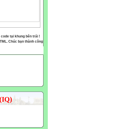
 code tại khung bên trái !
HTML. Chúc bạn thành công
(IQ)