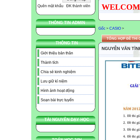
WELCOME N
Quên mật khẩu
ĐK thành viên
THÔNG TIN ADMIN
Gốc
>
CASIO
>
TỔNG HỢP ĐỀ THI 
THÔNG TIN
NGUYỄN VĂN TÌN
Giới thiệu bản thân
Thành tích
Chia sẻ kinh nghiệm
Lưu giữ kỉ niệm
Hình ảnh hoạt động
Soạn bài trực tuyến
TÀI NGUYÊN DẠY HỌC
TOÁN HỌC 24H