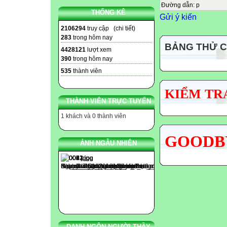
Đường dẫn
:
p
THỐNG KÊ
Gửi ý kiến
2106294
truy cập (
chi tiết
)
283
trong hôm nay
BẢNG THỬ 
4428121
lượt xem
390
trong hôm nay
535
thành viên
KIỂM TRA
THÀNH VIÊN TRỰC TUYẾN
1 khách và 0 thành viên
GOODBY
ẢNH NGẪU NHIÊN
DANH NGÔN NGƯỜI THẦY