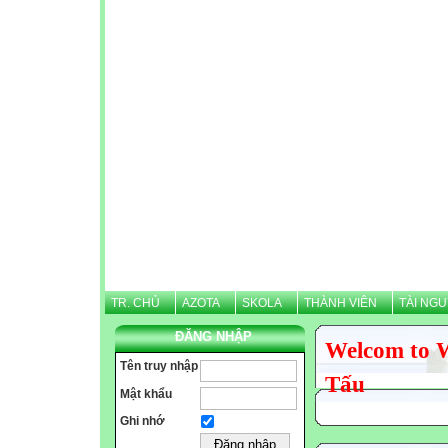
TR. CHỦ
AZOTA
SKOLA
THÀNH VIÊN
TÀI NG
ĐĂNG NHẬP
Welcom to 
Tên truy nhập
Tấu
Mật khẩu
Ghi nhớ