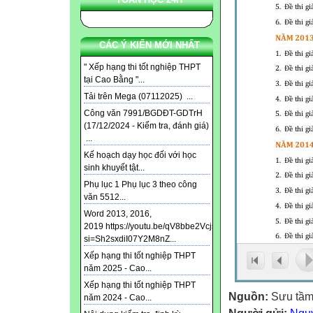
CÁC Ý KIẾN MỚI NHẤT
" Xếp hạng thi tốt nghiệp THPT
tại Cao Bằng "...
Tải trên Mega (07112025) ...
Công văn 7991/BGDĐT-GDTrH
(17/12/2024 - Kiểm tra, đánh giá)
...
Kế hoạch dạy học đối với học
sinh khuyết tật...
Phụ lục 1 Phụ lục 3 theo công
văn 5512...
Word 2013, 2016,
2019 https://youtu.be/qV8bbe2Vcjs?
si=Sh2sxdiI07Y2M8nZ...
Xếp hạng thi tốt nghiệp THPT
năm 2025 - Cao...
Xếp hạng thi tốt nghiệp THPT
Nguồn:
Sưu tầ
năm 2024 - Cao...