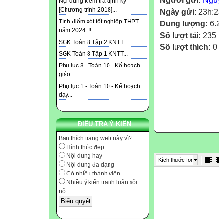
Người gửi:
Ngu
Nội dung kiểm tra định kỳ
[Chương trình 2018]...
Ngày gửi:
23h:2
Tính điểm xét tốt nghiệp THPT
Dung lượng:
6.
năm 2024 !!!...
Số lượt tải:
235
SGK Toán 8 Tập 2 KNTT...
Số lượt thích:
0
SGK Toán 8 Tập 1 KNTT...
Phụ lục 3 - Toán 10 - Kế hoạch
giáo...
Phụ lục 1 - Toán 10 - Kế hoạch
dạy...
ĐIỀU TRA Ý KIẾN
Bạn thích trang web này vì?
Hình thức đẹp
Nội dung hay
Kích thước font
Nội dung đa dạng
Có nhiều thành viên
Nhiều ý kiến tranh luận sôi
nổi