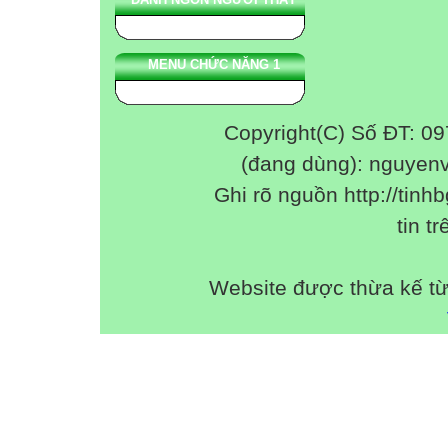
MENU CHỨC NĂNG 1
Copyright(C) Số ĐT: 0
(đang dùng): nguyen
Ghi rõ nguồn http://tinhb
tin tr
Website được thừa kế t