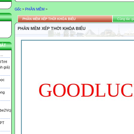
Gốc
>
PHẦN MỀM
>
PHẦN MỀM XẾP THỜI KHÓA BIỂU
Cùng tác gi
PHẦN MỀM XẾP THỜI KHÓA BIỂU
HẤT
..
DTrH
nh giá)
học
ông
bbe2Vcjs?
HPT