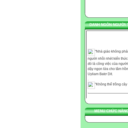
DANH NGÔN NGƯỜI 
"Nhà giáo không phải
người nhồi nhét kiến thứ
đó là công việc của người
dậy ngọn lửa cho tâm hồn
Uyliam Batơ Dit.
.
"Không thể trồng cây
những nơi thiếu ánh sáng
cũng không thể nuôi dạy t
với chút ít nhiệt tình." Ca
.
"Chúng ta không thể
MENU CHỨC NĂNG
bảo cho ai bất cứ điều gì,
chúng ta chỉ có thể giúp h
phát hiện ra những gì còn