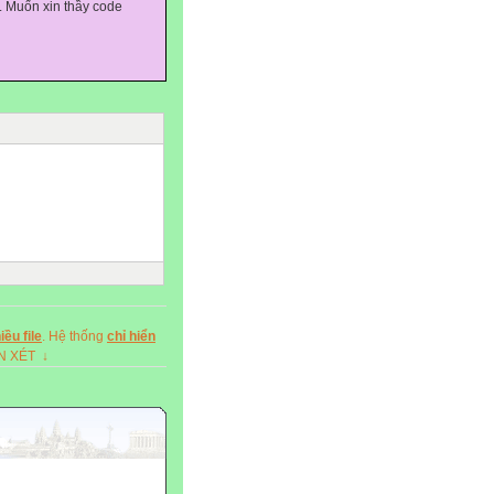
. Muốn xin thầy code
ều file
. Hệ thống
chỉ hiển
ẬN XÉT ↓