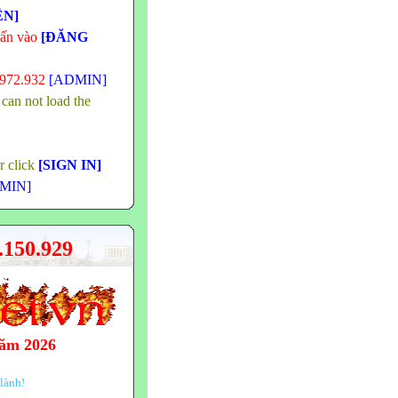
ÊN]
hấn vào
[ĐĂNG
.972.932
[ADMIN]
 can not load the
or click
[SIGN IN]
MIN]
150.929
năm 2026
lành!