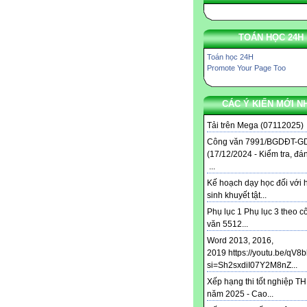
TOÁN HỌC 24H
Toán học 24H
Promote Your Page Too
CÁC Ý KIẾN MỚI N
Tải trên Mega (07112025) .
Công văn 7991/BGDĐT-G
(17/12/2024 - Kiểm tra, đá
...
Kế hoạch dạy học đối với 
sinh khuyết tật...
Phụ lục 1 Phụ lục 3 theo c
văn 5512...
Word 2013, 2016,
2019 https://youtu.be/qV8
si=Sh2sxdiI07Y2M8nZ...
Xếp hạng thi tốt nghiệp T
năm 2025 - Cao...