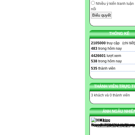
Nhiều ý kiến tranh luận 
nổi
THỐNG KÊ
2105000
truy cập (
chi tiết
483
trong hôm nay
4426601
lượt xem
538
trong hôm nay
535
thành viên
THÀNH VIÊN TRỰC T
3 khách và 0 thành viên
ẢNH NGẪU NHIÊ