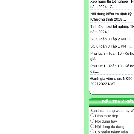
Xếp hạng thi tốt nghiệp T
năm 2024 - Cao...
Nội dung kiểm tra định kỳ
[Chương trình 2018]...
Tính điểm xét tốt nghiệp 
năm 2024 !!!...
SGK Toán 8 Tập 2 KNTT...
SGK Toán 8 Tập 1 KNTT...
Phụ lục 3 - Toán 10 - Kế h
giáo...
Phụ lục 1 - Toán 10 - Kế h
dạy...
Đánh giá viên chức NĐ90
20212022 NVT...
ĐIỀU TRA Ý KIẾ
Bạn thích trang web này vì
Hình thức đẹp
Nội dung hay
Nội dung đa dạng
Có nhiều thành viên