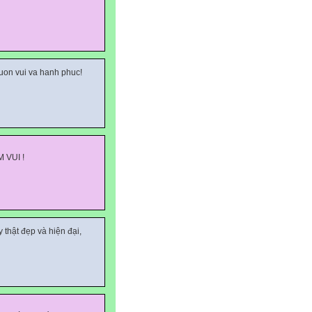
luon vui va hanh phuc!
 VUI !
 thật đẹp và hiện đại,