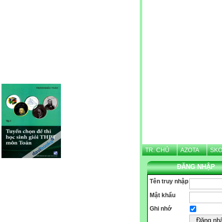
Website được thừa kế từ
Violet.vn
, người quản trị:
Nguyễn Văn Tình
TR. CHỦ
AZOTA
SKO
ĐĂNG NHẬP
Tên truy nhập
CHÀO M
Mật khẩu
Ghi nhớ