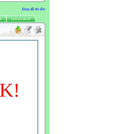
Đưa đề thi lên
ả
Lịch sử tải về