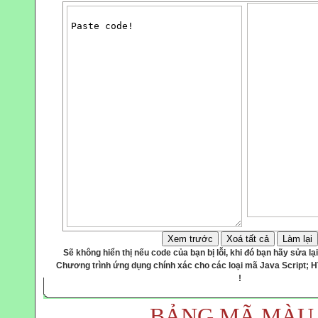
iên,
hiểu
xã
 nói
học
nhìn
hấy
nhất
mà
người
đồng
ì
 khi
trưởng
Xem trước
Xoá tất cả
Làm lại
Sẽ không hiển thị nếu code của bạn bị lỗi, khi đó bạn hãy sửa lại
Chương trình ứng dụng chính xác cho các loại mã Java Script; 
n." G.
!
BẢNG MÃ MÀU