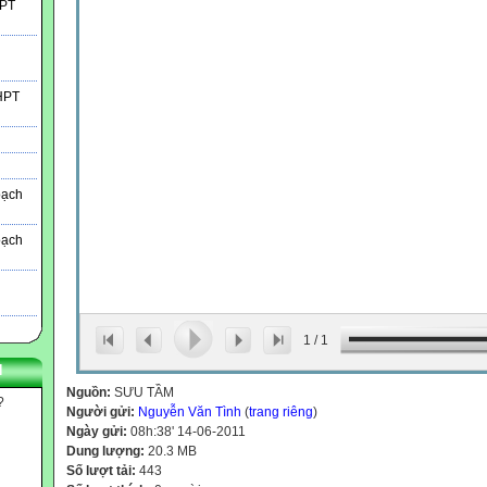
HPT
THPT
oạch
oạch
1
/
1
N
Nguồn:
SƯU TẦM
?
Người gửi:
Nguyễn Văn Tình
(
trang riêng
)
Ngày gửi:
08h:38' 14-06-2011
Dung lượng:
20.3 MB
Số lượt tải:
443