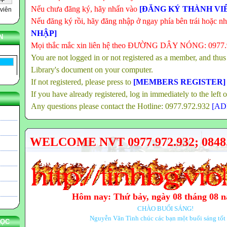
Nếu chưa đăng ký, hãy nhấn vào
[ĐĂNG KÝ THÀNH VI
viên
Nếu đăng ký rồi, hãy đăng nhập ở ngay phía bên trái hoặc n
NHẬP]
N
Mọi thắc mắc xin liên hệ theo ĐƯỜNG DÂY NÓNG: 0977
You are not logged in or not registered as a member, and thus
Library's document on your computer.
If not registered, please press to
[MEMBERS REGISTER]
If you have already registered, log in immediately to the left 
Any questions please contact the Hotline: 0977.972.932
[AD
WELCOME NVT 0977.972.932; 0848.
Hôm nay: Thứ bảy, ngày 08 tháng 08 
CHÀO BUỔI SÁNG!
Nguyễn Văn Tình chúc các bạn một buổi sáng tốt 
HỌC