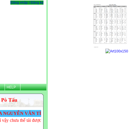
Đăng nhập / Đăng ký
Ệ
HELP
 Pò Tấu
VĂN TÌNH - THPT PÒ TẤU! VĂN TÌNH CẢM ƠN CÁC TH
 vậy chưa thể tải được