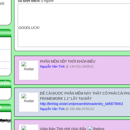
Số lượt thích:
0 người
sôi
GOODLUCK!
)
PHẦN MỀM XẾP THỜI KHÓA BIỂU
Nguyễn Văn Tình
@ 13h:07p 18/09/11
UYẾN
ĐỂ CÀI ĐƯỢC PHẦN MỀM NÀY THẦY CÔ PHẢI CÀI PH
FRAMEWORK 1.1" LẤY TẠI ĐÂY
http://tinhbg.violet.vn/present/show/entry_id/6879663
N
Nguyễn Văn Tình
@ 16h:48p 07/01/12
chào thày Tình nhé chúc thầy