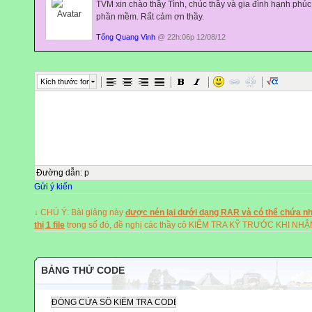
TVM xin chào thầy Tình, chúc thầy và gia đình hạnh phúc
phần mềm. Rất cảm ơn thầy.
ái
Tống Quang Vinh
@ 22h:06p 12/08/12
é,
hèo."
Kích thước font
g mặt
 sự
ẻ mà
."
Đường dẫn
:
p
Gửi ý kiến
 thầy
g to
↓ CHÚ Ý: Bài giảng này
được nén lại dưới dạng RAR và có thể chứa nhi
 mạnh
thị 1 file
trong số đó, đề nghị các thầy cô KIỂM TRA KỸ TRƯỚC KHI NH
g bất
ào,
ngôn
BẢNG THỬ CODE
ống
ạt