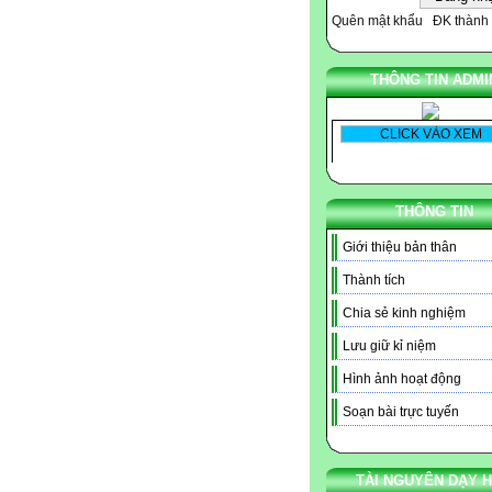
Quên mật khẩu
ĐK thành 
THÔNG TIN ADMI
THÔNG TIN
Giới thiệu bản thân
Thành tích
Chia sẻ kinh nghiệm
Lưu giữ kỉ niệm
Hình ảnh hoạt động
Soạn bài trực tuyến
TÀI NGUYÊN DẠY 