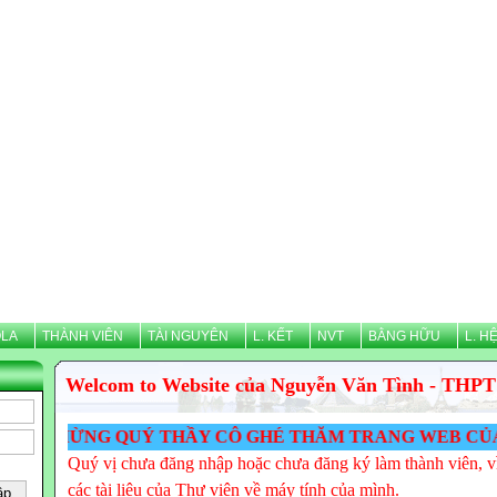
LA
THÀNH VIÊN
TÀI NGUYÊN
L. KẾT
NVT
BẰNG HỮU
L. H
Welcom to Website của Nguyễn Văn Tình - THPT
ỪNG QUÝ THẦY CÔ GHÉ THĂM TRANG WEB CỦA NGUYỄN 
Quý vị chưa đăng nhập hoặc chưa đăng ký làm thành viên, vì
các tài liệu của Thư viện về máy tính của mình.