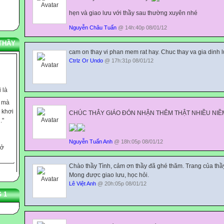
hẹn và giao lưu với thầy sau thường xuyên nhé
Nguyễn Châu Tuấn
@ 14h:40p 08/01/12
THẦY
cam on thay vi phan mem rat hay. Chuc thay va gia dinh 
Ctrlz Or Undo
@ 17h:31p 08/01/12
 là
c mà
 khơi
CHÚC THÂY GIÁO ĐÓN NHẬN THÊM THẬT NHIỀU NIỀM
."
 ở
Nguyễn Tuấn Anh
@ 18h:05p 08/01/12
,
rẻ
Chào thầy Tình, cảm ơn thầy đã ghé thăm. Trang của thầy
n Jung
Mong được giao lưu, học hỏi.
Lê Việt Anh
@ 20h:05p 08/01/12
 dạy
 1
ọ
 tiềm