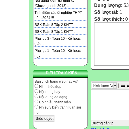
Nội dung kiểm tra định kỳ
Dung lượng:
53
[Chương trình 2018]...
Số lượt tải:
1
Tính điểm xét tốt nghiệp THPT
năm 2024 !!!...
Số lượt thích:
0
SGK Toán 8 Tập 2 KNTT...
SGK Toán 8 Tập 1 KNTT...
Phụ lục 3 - Toán 10 - Kế hoạch
giáo...
Phụ lục 1 - Toán 10 - Kế hoạch
dạy...
ĐIỀU TRA Ý KIẾN
Bạn thích trang web này vì?
Kích thước font
Hình thức đẹp
Nội dung hay
Nội dung đa dạng
Có nhiều thành viên
Nhiều ý kiến tranh luận sôi
nổi
Đường dẫn
:
p