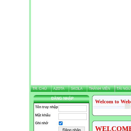
TR. CHỦ
AZOTA
SKOLA
THÀNH VIÊN
TÀI NG
ĐĂNG NHẬP
Welcom to Web
Tên truy nhập
Mật khẩu
Ghi nhớ
WELCOME N