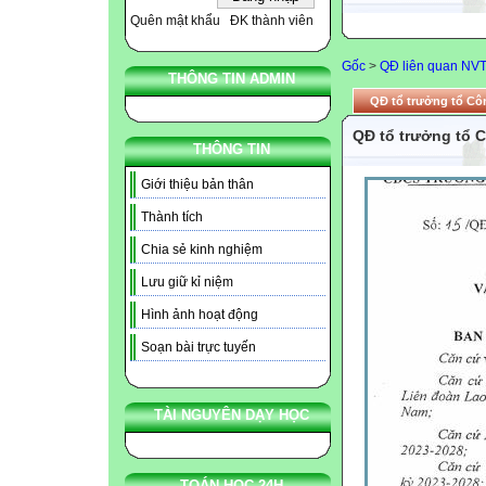
Quên mật khẩu
ĐK thành viên
Gốc
>
QĐ liên quan NV
THÔNG TIN ADMIN
QĐ tổ trưởng tổ Cô
QĐ tổ trưởng tổ 
THÔNG TIN
Giới thiệu bản thân
Thành tích
Chia sẻ kinh nghiệm
Lưu giữ kỉ niệm
Hình ảnh hoạt động
Soạn bài trực tuyến
TÀI NGUYÊN DẠY HỌC
TOÁN HỌC 24H