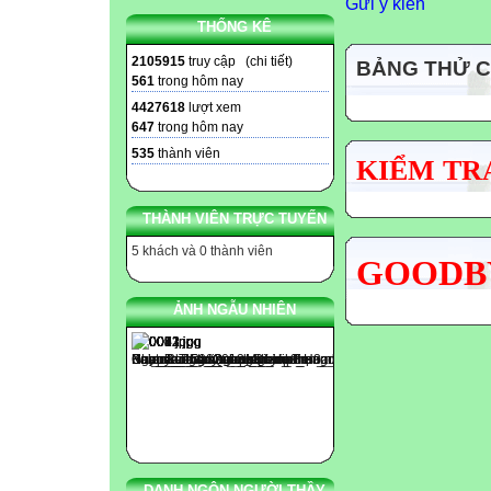
Gửi ý kiến
THỐNG KÊ
2105915
truy cập (
chi tiết
)
BẢNG THỬ 
561
trong hôm nay
4427618
lượt xem
647
trong hôm nay
535
thành viên
KIỂM TRA
THÀNH VIÊN TRỰC TUYẾN
5 khách và 0 thành viên
GOODBY
ẢNH NGẪU NHIÊN
DANH NGÔN NGƯỜI THẦY