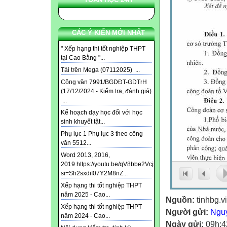
CÁC Ý KIẾN MỚI NHẤT
" Xếp hạng thi tốt nghiệp THPT
tại Cao Bằng "...
Tải trên Mega (07112025) ...
Công văn 7991/BGDĐT-GDTrH
(17/12/2024 - Kiểm tra, đánh giá)
...
Kế hoạch dạy học đối với học
sinh khuyết tật...
Phụ lục 1 Phụ lục 3 theo công
văn 5512...
Word 2013, 2016,
2019 https://youtu.be/qV8bbe2Vcjs?
si=Sh2sxdiI07Y2M8nZ...
Xếp hạng thi tốt nghiệp THPT
năm 2025 - Cao...
Nguồn:
tinhbg.v
Xếp hạng thi tốt nghiệp THPT
Người gửi:
Ngu
năm 2024 - Cao...
Ngày gửi:
09h:4