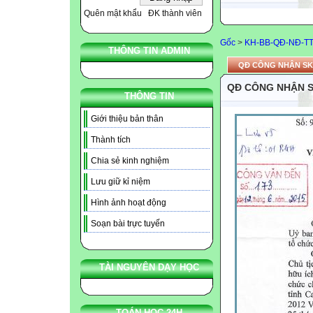
Quên mật khẩu
ĐK thành viên
Gốc
>
KH-BB-QĐ-NĐ-T
THÔNG TIN ADMIN
QĐ CÔNG NHẬN SK
QĐ CÔNG NHẬN S
THÔNG TIN
Giới thiệu bản thân
Thành tích
Chia sẻ kinh nghiệm
Lưu giữ kỉ niệm
Hình ảnh hoạt động
Soạn bài trực tuyến
TÀI NGUYÊN DẠY HỌC
TOÁN HỌC 24H