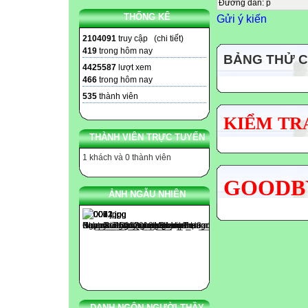
Đường dẫn
:
p
THỐNG KÊ
Gửi ý kiến
2104091
truy cập (
chi tiết
)
419
trong hôm nay
BẢNG THỬ 
4425587
lượt xem
466
trong hôm nay
535
thành viên
KIỂM TRA
THÀNH VIÊN TRỰC TUYẾN
1 khách và 0 thành viên
GOODBY
ẢNH NGẪU NHIÊN
DANH NGÔN NGƯỜI THẦY