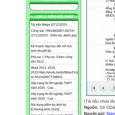
CÁC Ý KIẾN MỚI NHẤT
Tải trên Mega (07112025) ...
Công văn 7991/BGDĐT-GDTrH
(17/12/2024 - Kiểm tra, đánh giá)
...
Kế hoạch dạy học đối với học
sinh khuyết tật...
Phụ lục 1 Phụ lục 3 theo công
văn 5512...
Word 2013, 2016,
2019 https://youtu.be/qV8bbe2Vcjs?
si=Sh2sxdiI07Y2M8nZ...
Xếp hạng thi tốt nghiệp THPT
năm 2025 - Cao...
Xếp hạng thi tốt nghiệp THPT
năm 2024 - Cao...
(
Tài liệu chưa đ
Nội dung kiểm tra định kỳ
Nguồn:
Sở GD&
[Chương trình 2018]...
Người gửi:
Ngu