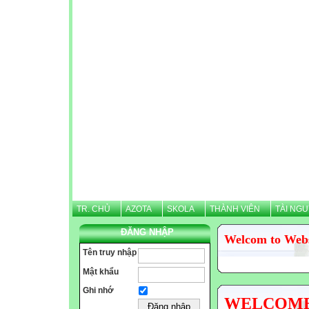
TR. CHỦ
AZOTA
SKOLA
THÀNH VIÊN
TÀI NG
ĐĂNG NHẬP
Welcom to Web
Tên truy nhập
Mật khẩu
Ghi nhớ
WELCOME N