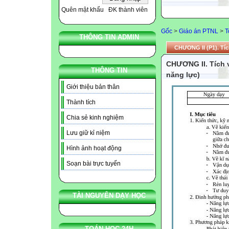
Quên mật khẩu
ĐK thành viên
Gốc
>
Giáo án PTNL
>
T
THÔNG TIN ADMIN
CHƯƠNG II (P1). Tích
CHƯƠNG II. Tích v
THÔNG TIN
năng lực)
Giới thiệu bản thân
Thành tích
Chia sẻ kinh nghiệm
Lưu giữ kỉ niệm
Hình ảnh hoạt động
Soạn bài trực tuyến
TÀI NGUYÊN DẠY HỌC
TOÁN HỌC 24H