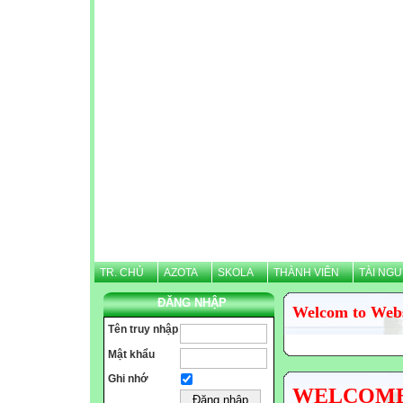
TR. CHỦ
AZOTA
SKOLA
THÀNH VIÊN
TÀI NG
ĐĂNG NHẬP
Welcom to Web
Tên truy nhập
Mật khẩu
Ghi nhớ
WELCOME N