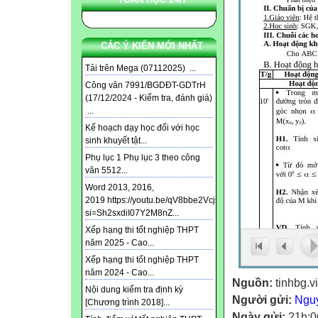
CÁC Ý KIẾN MỚI NHẤT
Tải trên Mega (07112025) ...
Công văn 7991/BGDĐT-GDTrH
(17/12/2024 - Kiểm tra, đánh giá)
...
Kế hoạch dạy học đối với học
sinh khuyết tật...
Phụ lục 1 Phụ lục 3 theo công
văn 5512...
Word 2013, 2016,
2019 https://youtu.be/qV8bbe2Vcjs?
si=Sh2sxdiI07Y2M8nZ...
Xếp hạng thi tốt nghiệp THPT
năm 2025 - Cao...
Xếp hạng thi tốt nghiệp THPT
năm 2024 - Cao...
Nguồn:
tinhbg.v
Nội dung kiểm tra định kỳ
Người gửi:
Ngu
[Chương trình 2018]...
Ngày gửi:
21h:0