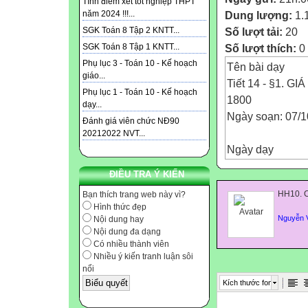
Tính điểm xét tốt nghiệp THPT
Dung lượng:
1.
năm 2024 !!!...
Số lượt tải:
20
SGK Toán 8 Tập 2 KNTT...
Số lượt thích:
0
SGK Toán 8 Tập 1 KNTT...
Phụ lục 3 - Toán 10 - Kế hoạch
Tên bài dạy
giáo...
Tiết 14 - §1. 
Phụ lục 1 - Toán 10 - Kế hoạch
1800
dạy...
Ngày soạn: 07/1
Đánh giá viên chức NĐ90
20212022 NVT...
Ngày dạy
Tiết
ĐIỀU TRA Ý KIẾN
Lớp
HH10. C
Bạn thích trang web này vì?
Ghi chú
Hình thức đẹp

Nguyễn 
Nội dung hay

Nội dung đa dạng
Có nhiều thành viên

Nhiều ý kiến tranh luận sôi
10C
nổi

Kích thước font
