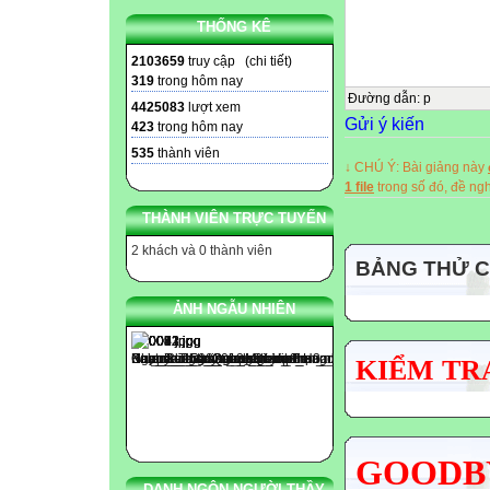
THỐNG KÊ
2103659
truy cập (
chi tiết
)
319
trong hôm nay
Đường dẫn
:
p
4425083
lượt xem
Gửi ý kiến
423
trong hôm nay
535
thành viên
↓ CHÚ Ý: Bài giảng này
1 file
trong số đó, đề n
THÀNH VIÊN TRỰC TUYẾN
2 khách và 0 thành viên
BẢNG THỬ 
ẢNH NGẪU NHIÊN
KIỂM TRA
GOODBY
DANH NGÔN NGƯỜI THẦY