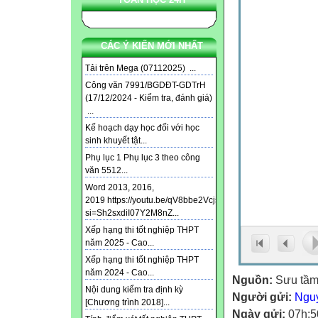
CÁC Ý KIẾN MỚI NHẤT
Tải trên Mega (07112025) ...
Công văn 7991/BGDĐT-GDTrH
(17/12/2024 - Kiểm tra, đánh giá)
...
Kế hoạch dạy học đối với học
sinh khuyết tật...
Phụ lục 1 Phụ lục 3 theo công
văn 5512...
Word 2013, 2016,
2019 https://youtu.be/qV8bbe2Vcjs?
si=Sh2sxdiI07Y2M8nZ...
Xếp hạng thi tốt nghiệp THPT
năm 2025 - Cao...
Xếp hạng thi tốt nghiệp THPT
năm 2024 - Cao...
Nguồn:
Sưu tầ
Nội dung kiểm tra định kỳ
Người gửi:
Ngu
[Chương trình 2018]...
Ngày gửi:
07h:5