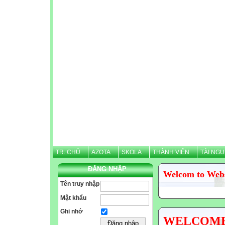
TR. CHỦ
AZOTA
SKOLA
THÀNH VIÊN
TÀI NG
ĐĂNG NHẬP
Welcom to Web
Tên truy nhập
Mật khẩu
Ghi nhớ
WELCOME N