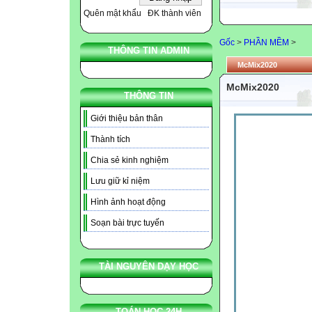
Quên mật khẩu
ĐK thành viên
Gốc
>
PHẦN MỀM
>
THÔNG TIN ADMIN
McMix2020
McMix2020
THÔNG TIN
Giới thiệu bản thân
Thành tích
Chia sẻ kinh nghiệm
Lưu giữ kỉ niệm
Hình ảnh hoạt động
Soạn bài trực tuyến
TÀI NGUYÊN DẠY HỌC
TOÁN HỌC 24H