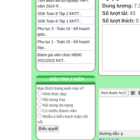
Tính điểm xét tốt nghiệp THPT
Dung lượng:
7.
năm 2024 !!!...
Số lượt tải:
43
SGK Toán 8 Tập 2 KNTT...
Số lượt thích:
0
SGK Toán 8 Tập 1 KNTT...
Phụ lục 3 - Toán 10 - Kế hoạch
giáo...
Phụ lục 1 - Toán 10 - Kế hoạch
dạy...
Đánh giá viên chức NĐ90
20212022 NVT...
ĐIỀU TRA Ý KIẾN
Bạn thích trang web này vì?
Kích thước font
Hình thức đẹp
Nội dung hay
Nội dung đa dạng
Có nhiều thành viên
Nhiều ý kiến tranh luận sôi
nổi
Đường dẫn
:
p