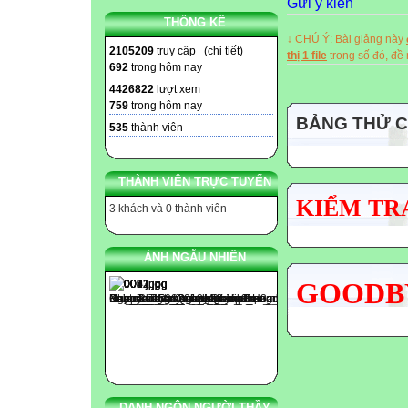
Gửi ý kiến
THỐNG KÊ
↓ CHÚ Ý: Bài giảng này
2105209
truy cập (
chi tiết
)
thị 1 file
trong số đó, đ
692
trong hôm nay
4426822
lượt xem
759
trong hôm nay
BẢNG THỬ 
535
thành viên
THÀNH VIÊN TRỰC TUYẾN
KIỂM TRA
3 khách và 0 thành viên
ẢNH NGẪU NHIÊN
GOODBY
DANH NGÔN NGƯỜI THẦY