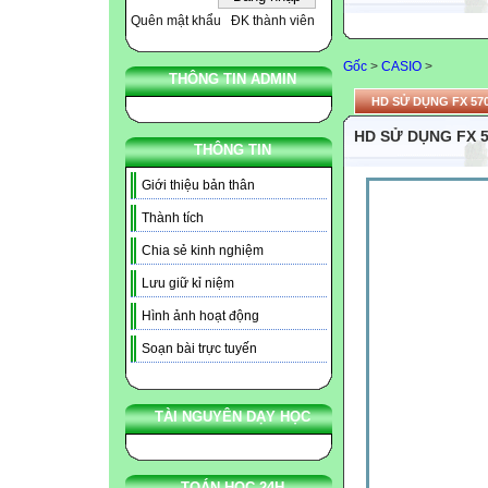
Quên mật khẩu
ĐK thành viên
Gốc
>
CASIO
>
THÔNG TIN ADMIN
HD SỬ DỤNG FX 57
HD SỬ DỤNG FX 
THÔNG TIN
Giới thiệu bản thân
Thành tích
Chia sẻ kinh nghiệm
Lưu giữ kỉ niệm
Hình ảnh hoạt động
Soạn bài trực tuyến
TÀI NGUYÊN DẠY HỌC
TOÁN HỌC 24H