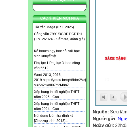
CÁC Ý KIẾN MỚI NHẤT
Tải trên Mega (07112025) ...
Công văn 7991/BGDĐT-GDTrH
(17/12/2024 - Kiểm tra, đánh giá)
...
Kế hoạch dạy học đối với học
sinh khuyết tật...
Phụ lục 1 Phụ lục 3 theo công
văn 5512...
Word 2013, 2016,
2019 https://youtu.be/qV8bbe2Vcjs?
si=Sh2sxdiI07Y2M8nZ...
Xếp hạng thi tốt nghiệp THPT
năm 2025 - Cao...
Xếp hạng thi tốt nghiệp THPT
năm 2024 - Cao...
Nguồn:
Sưu tầ
Nội dung kiểm tra định kỳ
Người gửi:
Ngu
[Chương trình 2018]...
Ngày gửi:
22h:0