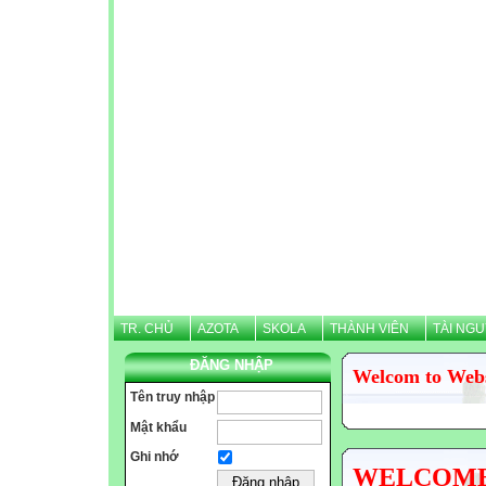
TR. CHỦ
AZOTA
SKOLA
THÀNH VIÊN
TÀI NG
ĐĂNG NHẬP
Welcom to Web
Tên truy nhập
Mật khẩu
Ghi nhớ
WELCOME N