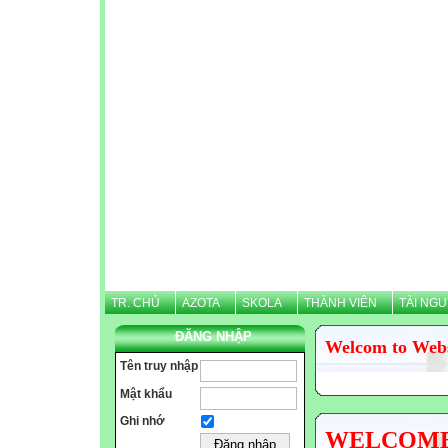
TR. CHỦ
AZOTA
SKOLA
THÀNH VIÊN
TÀI NG
ĐĂNG NHẬP
Welcom to Web
Tên truy nhập
Mật khẩu
Ghi nhớ
WELCOME N