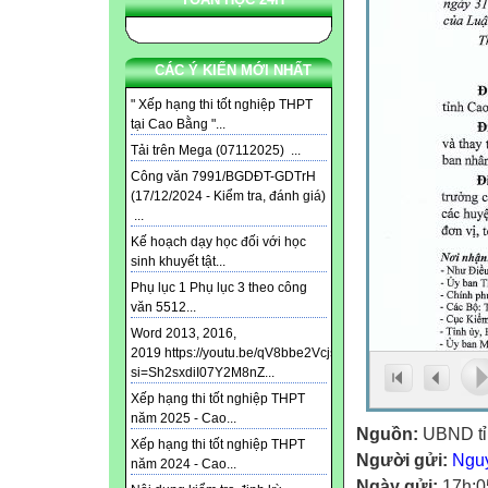
CÁC Ý KIẾN MỚI NHẤT
" Xếp hạng thi tốt nghiệp THPT
tại Cao Bằng "...
Tải trên Mega (07112025) ...
Công văn 7991/BGDĐT-GDTrH
(17/12/2024 - Kiểm tra, đánh giá)
...
Kế hoạch dạy học đối với học
sinh khuyết tật...
Phụ lục 1 Phụ lục 3 theo công
văn 5512...
Word 2013, 2016,
2019 https://youtu.be/qV8bbe2Vcjs?
si=Sh2sxdiI07Y2M8nZ...
Xếp hạng thi tốt nghiệp THPT
năm 2025 - Cao...
Nguồn:
UBND tỉ
Xếp hạng thi tốt nghiệp THPT
Người gửi:
Ngu
năm 2024 - Cao...
Ngày gửi:
17h:0