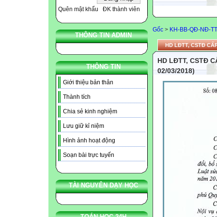
Quên mật khẩu
ĐK thành viên
Gốc
>
KH-BB-QĐ-NĐ-T
THÔNG TIN ADMIN
HD LĐTT, CSTĐ CẤP 
HD LĐTT, CSTĐ CẤ
THÔNG TIN
02/03/2018)
Giới thiệu bản thân
Thành tích
Chia sẻ kinh nghiệm
Lưu giữ kỉ niệm
Hình ảnh hoạt động
Soạn bài trực tuyến
TÀI NGUYÊN DẠY HỌC
TOÁN HỌC 24H