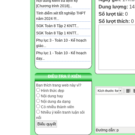
Nội dung kiểm tra định kỳ
Dung lượng:
14
[Chương trình 2018]...
Số lượt tải:
0
Tính điểm xét tốt nghiệp THPT
năm 2024 !!!...
Số lượt thích:
0
SGK Toán 8 Tập 2 KNTT...
SGK Toán 8 Tập 1 KNTT...
Phụ lục 3 - Toán 10 - Kế hoạch
giáo...
Phụ lục 1 - Toán 10 - Kế hoạch
dạy...
ĐIỀU TRA Ý KIẾN
Bạn thích trang web này vì?
Hình thức đẹp
Kích thước font
Nội dung hay
Nội dung đa dạng
Có nhiều thành viên
Nhiều ý kiến tranh luận sôi
nổi
Đường dẫn
:
p