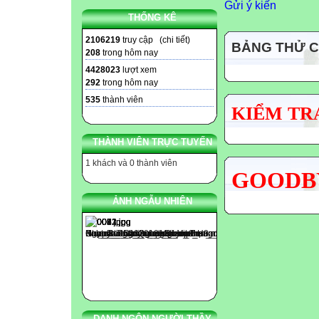
Gửi ý kiến
THỐNG KÊ
2106219
truy cập (
chi tiết
)
BẢNG THỬ 
208
trong hôm nay
4428023
lượt xem
292
trong hôm nay
535
thành viên
KIỂM TRA
THÀNH VIÊN TRỰC TUYẾN
1 khách và 0 thành viên
GOODBY
ẢNH NGẪU NHIÊN
DANH NGÔN NGƯỜI THẦY