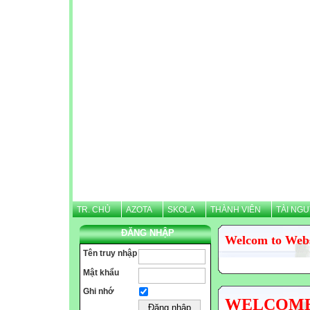
TR. CHỦ
AZOTA
SKOLA
THÀNH VIÊN
TÀI NG
ĐĂNG NHẬP
Welcom to Web
Tên truy nhập
Mật khẩu
Ghi nhớ
WELCOME N