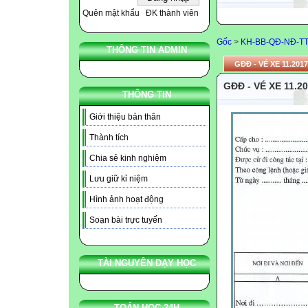
Quên mật khẩu
ĐK thành viên
Gốc
>
KH-BB-QĐ-NĐ-T
THÔNG TIN ADMIN
GĐĐ - VÉ XE 11.2017
GĐĐ - VÉ XE 11.2
THÔNG TIN
Giới thiệu bản thân
Thành tích
Chia sẻ kinh nghiệm
Lưu giữ kỉ niệm
Hình ảnh hoạt động
Soạn bài trực tuyến
TÀI NGUYÊN DẠY HỌC
TOÁN HỌC 24H