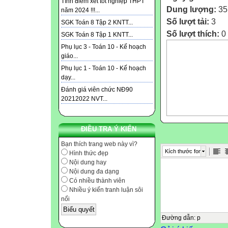
Tính điểm xét tốt nghiệp THPT
Dung lượng:
35
năm 2024 !!!...
Số lượt tải:
3
SGK Toán 8 Tập 2 KNTT...
Số lượt thích:
0
SGK Toán 8 Tập 1 KNTT...
Phụ lục 3 - Toán 10 - Kế hoạch
giáo...
Phụ lục 1 - Toán 10 - Kế hoạch
dạy...
Đánh giá viên chức NĐ90
20212022 NVT...
ĐIỀU TRA Ý KIẾN
Bạn thích trang web này vì?
Kích thước font
Hình thức đẹp
Nội dung hay
Nội dung đa dạng
Có nhiều thành viên
Nhiều ý kiến tranh luận sôi
nổi
Đường dẫn
:
p