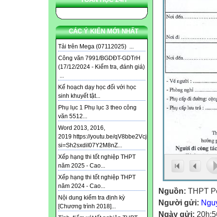
CÁC Ý KIẾN MỚI NHẤT
Tải trên Mega (07112025) ...
Công văn 7991/BGDĐT-GDTrH
(17/12/2024 - Kiểm tra, đánh giá)
...
Kế hoạch dạy học đối với học
sinh khuyết tật...
Phụ lục 1 Phụ lục 3 theo công
văn 5512...
Word 2013, 2016,
2019 https://youtu.be/qV8bbe2Vcjs?
si=Sh2sxdiI07Y2M8nZ...
Xếp hạng thi tốt nghiệp THPT
năm 2025 - Cao...
Xếp hạng thi tốt nghiệp THPT
năm 2024 - Cao...
Nguồn:
THPT P
Nội dung kiểm tra định kỳ
Người gửi:
Ngu
[Chương trình 2018]...
Ngày gửi:
20h:5