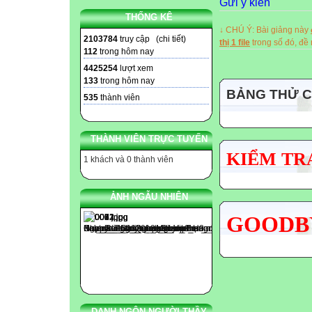
Gửi ý kiến
THỐNG KÊ
↓ CHÚ Ý: Bài giảng này
2103784
truy cập (
chi tiết
)
thị 1 file
trong số đó, đ
112
trong hôm nay
4425254
lượt xem
133
trong hôm nay
BẢNG THỬ 
535
thành viên
THÀNH VIÊN TRỰC TUYẾN
KIỂM TRA
1 khách và 0 thành viên
ẢNH NGẪU NHIÊN
GOODBY
DANH NGÔN NGƯỜI THẦY