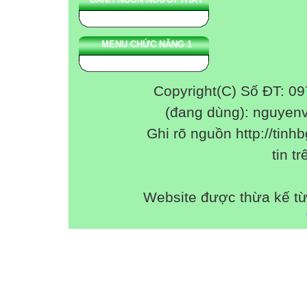
MENU CHỨC NĂNG 1
Copyright(C) Số ĐT: 0
(đang dùng): nguyen
Ghi rõ nguồn http://tinhb
tin tr
Website được thừa kế t