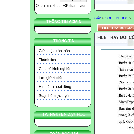
Quên mật khẩu
ĐK thành viên
Gốc
>
GÓC TIN HỌC
>
THÔNG TIN ADMIN
FILE THAY ĐỔI CỠ
FILE THAY ĐỔI 
THÔNG TIN
Giới thiệu bản thân
Thành tích
Chia sẻ kinh nghiệm
Lưu giữ kỉ niệm
Hình ảnh hoạt động
Soạn bài trực tuyến
TÀI NGUYÊN DẠY HỌC
TOÁN HỌC 24H