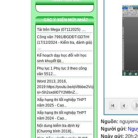
CÁC Ý KIẾN MỚI NHẤT
Tải trên Mega (07112025) ...
Công văn 7991/BGDĐT-GDTrH
(17/12/2024 - Kiểm tra, đánh giá)
...
Kế hoạch dạy học đối với học
sinh khuyết tật...
Phụ lục 1 Phụ lục 3 theo công
văn 5512...
Word 2013, 2016,
2019 https://youtu.be/qV8bbe2Vcjs?
si=Sh2sxdiI07Y2M8nZ...
Xếp hạng thi tốt nghiệp THPT
năm 2025 - Cao...
Xếp hạng thi tốt nghiệp THPT
năm 2024 - Cao...
Nguồn:
nguyenv
Nội dung kiểm tra định kỳ
Người gửi:
Ngu
[Chương trình 2018]...
Ngày gửi:
20h:2