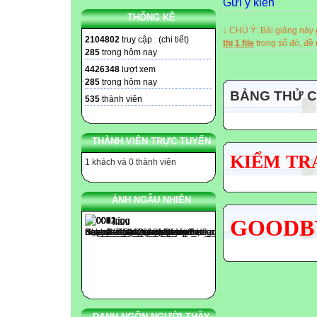
Gửi ý kiến
Mọi chi tiết xin
THỐNG KÊ
↓ CHÚ Ý: Bài giảng này

2104802
truy cập (
chi tiết
)
thị 1 file
trong số đó, đ
285
trong hôm nay

4426348
lượt xem
285
trong hôm nay
BẢNG THỬ 
535
thành viên

THÀNH VIÊN TRỰC TUYẾN

KIỂM TRA
1 khách và 0 thành viên
----- The end -----
ẢNH NGẪU NHIÊN
GOODBY
DANH NGÔN NGƯỜI THẦY