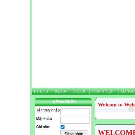
TR. CHỦ
AZOTA
SKOLA
THÀNH VIÊN
TÀI NG
ĐĂNG NHẬP
Welcom to Web
Tên truy nhập
Mật khẩu
Ghi nhớ
WELCOME N