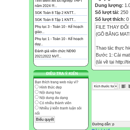
Tính điểm xét tốt nghiệp THPT
Dung lượng:
1.
năm 2024 !!!...
Số lượt tải:
250
SGK Toán 8 Tập 2 KNTT...
Số lượt thích:
0
SGK Toán 8 Tập 1 KNTT...
FILE THAY ĐỔ
Phụ lục 3 - Toán 10 - Kế hoạch
giáo...
(GÕ BẰNG MAT
Phụ lục 1 - Toán 10 - Kế hoạch
dạy...
Thao tác thực hi
Đánh giá viên chức NĐ90
Bước 1: Cài mat
20212022 NVT...
(tải về tại http:
Bước 2: Giải nén
ĐIỀU TRA Ý KIẾN
(Sau khi giải né
Bước 3: Mở file
Bạn thích trang web này vì?
Kích thước font
Hình thức đẹp
đổi.
Nội dung hay
Bước 4: Bôi đen 
Nội dung đa dạng
MathType -> Form
Có nhiều thành viên
Nhiều ý kiến tranh luận sôi
ra) -> Bạn tìm đ
nổi
nén và chọn 1 t
phút và xem kết 
Đường dẫn
:
p