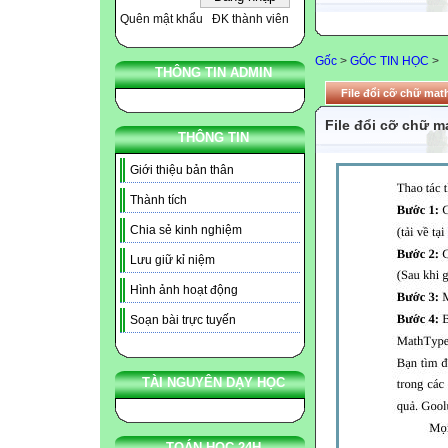
Quên mật khẩu
ĐK thành viên
Gốc
>
GÓC TIN HỌC
>
THÔNG TIN ADMIN
File đổi cỡ chữ ma
File đổi cỡ chữ 
THÔNG TIN
Giới thiệu bản thân
Thành tích
Chia sẻ kinh nghiệm
Lưu giữ kỉ niệm
Hình ảnh hoạt động
Soạn bài trực tuyến
TÀI NGUYÊN DẠY HỌC
TOÁN HỌC 24H