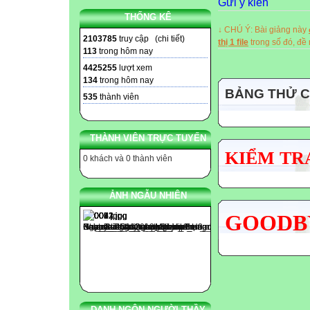
Gửi ý kiến
Mọi chi tiết xin
THỐNG KÊ
↓ CHÚ Ý: Bài giảng này

2103785
truy cập (
chi tiết
)
thị 1 file
trong số đó, đ
113
trong hôm nay

4425255
lượt xem
134
trong hôm nay
BẢNG THỬ 
535
thành viên

THÀNH VIÊN TRỰC TUYẾN

KIỂM TRA
0 khách và 0 thành viên
----- The end -----
ẢNH NGẪU NHIÊN
GOODBY
DANH NGÔN NGƯỜI THẦY