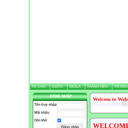
TR. CHỦ
AZOTA
SKOLA
THÀNH VIÊN
TÀI NG
ĐĂNG NHẬP
Welcom to Web
Tên truy nhập
Mật khẩu
Ghi nhớ
WELCOME N