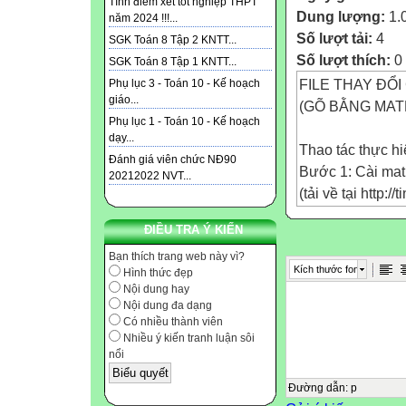
Tính điểm xét tốt nghiệp THPT
Dung lượng:
1.
năm 2024 !!!...
Số lượt tải:
4
SGK Toán 8 Tập 2 KNTT...
Số lượt thích:
0
SGK Toán 8 Tập 1 KNTT...
FILE THAY ĐỔ
Phụ lục 3 - Toán 10 - Kế hoạch
giáo...
(GÕ BẰNG MAT
Phụ lục 1 - Toán 10 - Kế hoạch
dạy...
Thao tác thực hi
Đánh giá viên chức NĐ90
Bước 1: Cài mat
20212022 NVT...
(tải về tại http:
Bước 2: Giải né
ĐIỀU TRA Ý KIẾN
(Sau khi giải né
Bước 3: Mở file
Bạn thích trang web này vì?
Kích thước font
Hình thức đẹp
đổi.
Nội dung hay
Bước 4: Bôi đen 
Nội dung đa dạng
MathType -> Form
Có nhiều thành viên
Nhiều ý kiến tranh luận sôi
ra) -> Bạn tìm đ
nổi
nén và chọn 1 t
vài phút và xem 
Đường dẫn
:
p