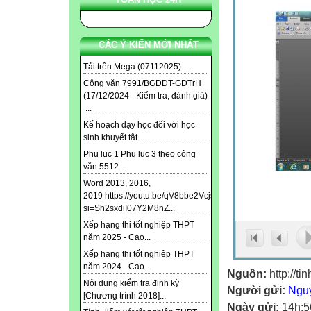
CÁC Ý KIẾN MỚI NHẤT
Tải trên Mega (07112025) ...
Công văn 7991/BGDĐT-GDTrH
(17/12/2024 - Kiểm tra, đánh giá)
...
Kế hoạch dạy học đối với học
sinh khuyết tật...
Phụ lục 1 Phụ lục 3 theo công
văn 5512...
Word 2013, 2016,
2019 https://youtu.be/qV8bbe2Vcjs?
si=Sh2sxdiI07Y2M8nZ...
Xếp hạng thi tốt nghiệp THPT
năm 2025 - Cao...
Xếp hạng thi tốt nghiệp THPT
năm 2024 - Cao...
Nguồn:
http://ti
Nội dung kiểm tra định kỳ
Người gửi:
Ngu
[Chương trình 2018]...
Ngày gửi:
14h:5