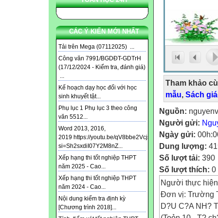
CÁC Ý KIẾN MỚI NHẤT
Tải trên Mega (07112025) ...
Công văn 7991/BGDĐT-GDTrH
(17/12/2024 - Kiểm tra, đánh giá)
...
Tham khảo cù
Kế hoạch dạy học đối với học
mẫu
,
Sách gi
sinh khuyết tật...
Phụ lục 1 Phụ lục 3 theo công
Nguồn:
nguyenv
văn 5512...
Người gửi:
Ngu
Word 2013, 2016,
Ngày gửi:
00h:0
2019 https://youtu.be/qV8bbe2Vcjs?
Dung lượng:
41
si=Sh2sxdiI07Y2M8nZ...
Số lượt tải:
390
Xếp hạng thi tốt nghiệp THPT
năm 2025 - Cao...
Số lượt thích:
0
Xếp hạng thi tốt nghiệp THPT
Ng­ười thực hi
năm 2024 - Cao...
Đơn vị: Trường
Nội dung kiểm tra định kỳ
D?U C?A NH? 
[Chương trình 2018]...
(Toỏn 10 - T? ch