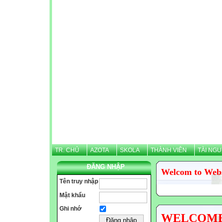
TR. CHỦ
AZOTA
SKOLA
THÀNH VIÊN
TÀI NG
ĐĂNG NHẬP
Welcom to Web
Tên truy nhập
Mật khẩu
Ghi nhớ
WELCOME N