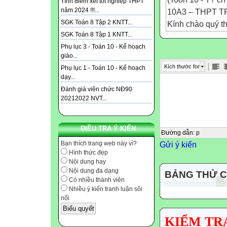
Tính điểm xét tốt nghiệp THPT
năm 2024 !!!...
10A3 – THPT T
SGK Toán 8 Tập 2 KNTT...
Kính chào quý t
SGK Toán 8 Tập 1 KNTT...
Thân mến chào 
Phụ lục 3 - Toán 10 - Kế hoạch
GIAO LƯU CHU
giáo...
KIỂM TRA BÀI 
Kích thước font
Phụ lục 1 - Toán 10 - Kế hoạch
Xét dấu các biểu
dạy...
Bài tập 1: Xét dấ
Đánh giá viên chức NĐ90
HOẠT ĐỘNG N
20212022 NVT...
(Nhóm 1)
Bài tập 2: Xét dấ
ĐIỀU TRA Ý KIẾN
(Nhóm 2)
Đường dẫn
:
p
Gửi ý kiến
Bạn thích trang web này vì?
Bài tập 3: Giải B
Hình thức đẹp
(Nhóm 3)
Nội dung hay
Bài tập 4: Giải B
Nội dung đa dạng
BẢNG THỬ 
Có nhiều thành viên
(Nhóm 4)
Nhiều ý kiến tranh luận sôi
Giải phương trìn
nổi
BÀI TẬP VẬN 
Bảng phân tích:
KIỂM TRA