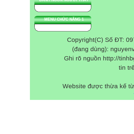
Câu hỏi 2: Nghiệ
A. x < 1
B. 0 < x < 1
MENU CHỨC NĂNG 1
C. x < 0
D. x ≠ 0 và x < 1
Copyright(C) Số ĐT: 0
Câu hỏi 3: BPT c
BÀI TẬP VỀ NH
(đang dùng): nguyen
BT 1. Xét dấu bi
Ghi rõ nguồn http://tinhb
BT 2. Giải BPT:
tin tr
BÀI HỌC ĐẾN 
Website được thừa kế t
XIN CHÂN TH
CÁC THẦY CÔ 
VÀ CÁC EM HỌC
http://tinhbg.viol