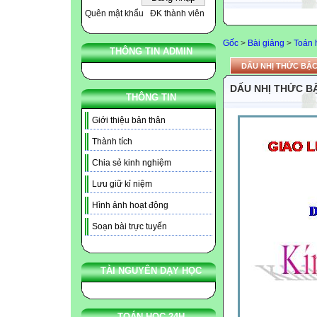
Quên mật khẩu
ĐK thành viên
Gốc
>
Bài giảng
>
Toán 
THÔNG TIN ADMIN
DẤU NHỊ THỨC BẬC 
DẤU NHỊ THỨC BẬ
THÔNG TIN
Giới thiệu bản thân
Thành tích
Chia sẻ kinh nghiệm
Lưu giữ kỉ niệm
Hình ảnh hoạt động
Soạn bài trực tuyến
TÀI NGUYÊN DẠY HỌC
TOÁN HỌC 24H