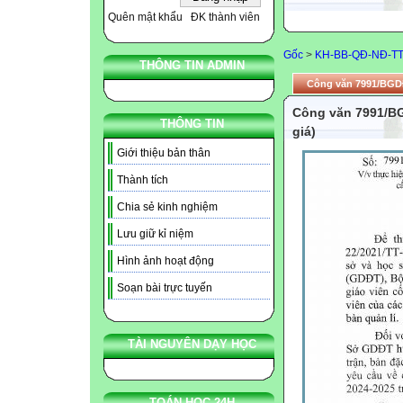
Quên mật khẩu
ĐK thành viên
Gốc
>
KH-BB-QĐ-NĐ-T
THÔNG TIN ADMIN
Công văn 7991/BGDĐT
Công văn 7991/BG
THÔNG TIN
giá)
Giới thiệu bản thân
Thành tích
Chia sẻ kinh nghiệm
Lưu giữ kỉ niệm
Hình ảnh hoạt động
Soạn bài trực tuyến
TÀI NGUYÊN DẠY HỌC
TOÁN HỌC 24H