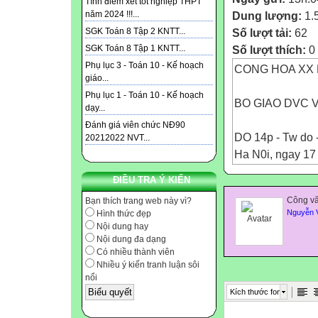
Tính điểm xét tốt nghiệp THPT
Dung lượng:
1.
năm 2024 !!!...
Số lượt tải:
62
SGK Toán 8 Tập 2 KNTT...
Số lượt thích:
0
SGK Toán 8 Tập 1 KNTT...
Phụ lục 3 - Toán 10 - Kế hoạch
CONG HOA XX MI
giáo...
Phụ lục 1 - Toán 10 - Kế hoạch
BO GIAO DVC 
dạy...
Đánh giá viên chức NĐ90
DO 14p - Tw do -
20212022 NVT...
Ha N0i, ngay 1
ĐIỀU TRA Ý KIẾN
se): 7991 /BGD
Công vă
Bạn thích trang web này vì?
V/v thuc hirt Ici6
Nguyễn 
Hình thức đẹp
cap THCS, THP
Nội dung hay
Nội dung đa dạng
Có nhiều thành viên
Kinh
Nhiều ý kiến tranh luận sôi
nổi
Cac Gido due va
Kích thước font