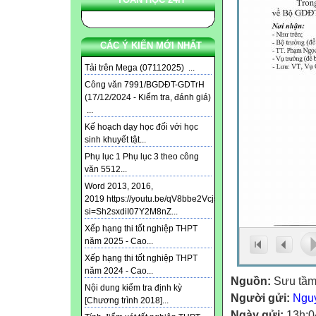
CÁC Ý KIẾN MỚI NHẤT
Tải trên Mega (07112025) ...
Công văn 7991/BGDĐT-GDTrH
(17/12/2024 - Kiểm tra, đánh giá)
...
Kế hoạch dạy học đối với học
sinh khuyết tật...
Phụ lục 1 Phụ lục 3 theo công
văn 5512...
Word 2013, 2016,
2019 https://youtu.be/qV8bbe2Vcjs?
si=Sh2sxdiI07Y2M8nZ...
Xếp hạng thi tốt nghiệp THPT
năm 2025 - Cao...
Xếp hạng thi tốt nghiệp THPT
năm 2024 - Cao...
Nguồn:
Sưu tầ
Nội dung kiểm tra định kỳ
Người gửi:
Ngu
[Chương trình 2018]...
Ngày gửi:
13h:0