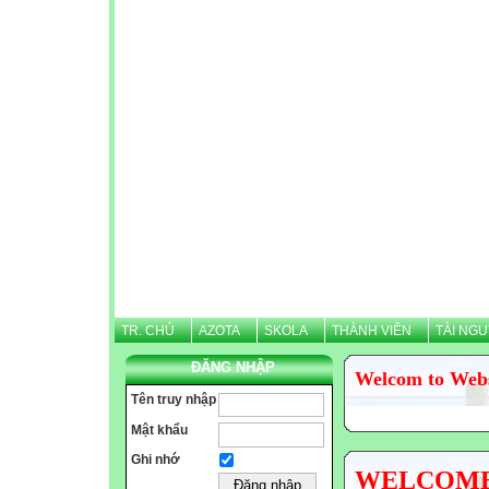
TR. CHỦ
AZOTA
SKOLA
THÀNH VIÊN
TÀI NG
ĐĂNG NHẬP
Welcom to Web
Tên truy nhập
Mật khẩu
Ghi nhớ
WELCOME N