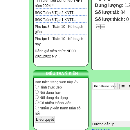
Tính điểm xét tốt nghiệp THPT
Dung lượng:
1.
năm 2024 !!!...
Số lượt tải:
84
SGK Toán 8 Tập 2 KNTT...
Số lượt thích:
0
SGK Toán 8 Tập 1 KNTT...

Phụ lục 3 - Toán 10 - Kế hoạch
giáo...
Phụ lục 1 - Toán 10 - Kế hoạch
dạy...
Đánh giá viên chức NĐ90
20212022 NVT...
ĐIỀU TRA Ý KIẾN
Bạn thích trang web này vì?
Kích thước font
Hình thức đẹp
Nội dung hay
Nội dung đa dạng
Có nhiều thành viên
Nhiều ý kiến tranh luận sôi
nổi
Đường dẫn
:
p