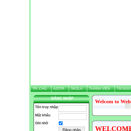
TR. CHỦ
AZOTA
SKOLA
THÀNH VIÊN
TÀI NG
ĐĂNG NHẬP
Welcom to Web
Tên truy nhập
Mật khẩu
Ghi nhớ
WELCOME N