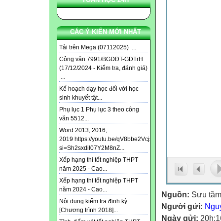
CÁC Ý KIẾN MỚI NHẤT
Tải trên Mega (07112025) ...
Công văn 7991/BGDĐT-GDTrH
(17/12/2024 - Kiểm tra, đánh giá)
...
Kế hoạch dạy học đối với học
sinh khuyết tật...
Phụ lục 1 Phụ lục 3 theo công
văn 5512...
Word 2013, 2016,
2019 https://youtu.be/qV8bbe2Vcjs?
si=Sh2sxdiI07Y2M8nZ...
Xếp hạng thi tốt nghiệp THPT
năm 2025 - Cao...
Xếp hạng thi tốt nghiệp THPT
năm 2024 - Cao...
Nguồn:
Sưu tầ
Nội dung kiểm tra định kỳ
Người gửi:
Ngu
[Chương trình 2018]...
Ngày gửi:
20h:1