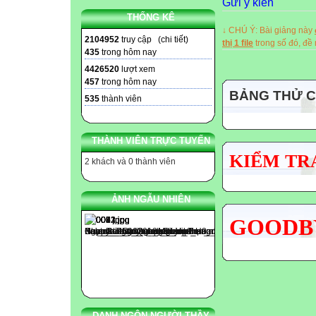
Gửi ý kiến
THỐNG KÊ
↓ CHÚ Ý: Bài giảng này
2104952
truy cập (
chi tiết
)
thị 1 file
trong số đó, đ
435
trong hôm nay
4426520
lượt xem
457
trong hôm nay
BẢNG THỬ 
535
thành viên
THÀNH VIÊN TRỰC TUYẾN
KIỂM TRA
2 khách và 0 thành viên
ẢNH NGẪU NHIÊN
GOODBY
DANH NGÔN NGƯỜI THẦY