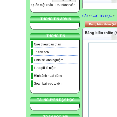
Quên mật khẩu
ĐK thành viên
Gốc
>
GÓC TIN HỌC
>
THÔNG TIN ADMIN
Bảng biến thiên (AL
Bảng biến thiên (
THÔNG TIN
Giới thiệu bản thân
Thành tích
Chia sẻ kinh nghiệm
Lưu giữ kỉ niệm
Hình ảnh hoạt động
Soạn bài trực tuyến
TÀI NGUYÊN DẠY HỌC
TOÁN HỌC 24H