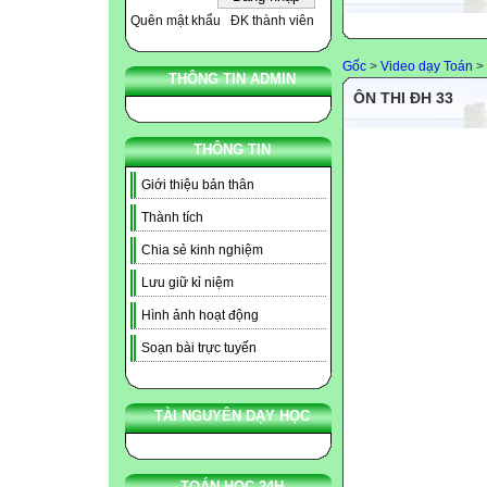
Quên mật khẩu
ĐK thành viên
Gốc
>
Video dạy Toán
>
THÔNG TIN ADMIN
ÔN THI ĐH 33
THÔNG TIN
Giới thiệu bản thân
Thành tích
Chia sẻ kinh nghiệm
Lưu giữ kỉ niệm
Hình ảnh hoạt động
Soạn bài trực tuyến
TÀI NGUYÊN DẠY HỌC
TOÁN HỌC 24H