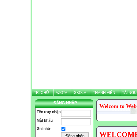
TR. CHỦ
AZOTA
SKOLA
THÀNH VIÊN
TÀI NG
ĐĂNG NHẬP
Welcom to Web
Tên truy nhập
Mật khẩu
Ghi nhớ
WELCOME N