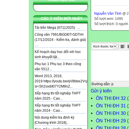
Nguyễn Văn Tình
@ 23
CÁC Ý KIẾN MỚI NHẤT
Số lượt xem: 1495
Số lượt thích: 0 người
Tải trên Mega (07112025) ...
Công văn 7991/BGDĐT-GDTrH
(17/12/2024 - Kiểm tra, đánh giá)
...
Kích thước font
Kế hoạch dạy học đối với học
sinh khuyết tật...
Phụ lục 1 Phụ lục 3 theo công
văn 5512...
Word 2013, 2016,
2019 https://youtu.be/qV8bbe2Vcjs?
Đường dẫn
:
p
si=Sh2sxdiI07Y2M8nZ...
Gửi ý kiến
Xếp hạng thi tốt nghiệp THPT
ÔN THI ĐH 32
(
năm 2025 - Cao...
ÔN THI ĐH 31
(
Xếp hạng thi tốt nghiệp THPT
năm 2024 - Cao...
ÔN THI ĐH 30
(
Nội dung kiểm tra định kỳ
ÔN THI ĐH 29
(
[Chương trình 2018]...
ÔN THI ĐH 28
(