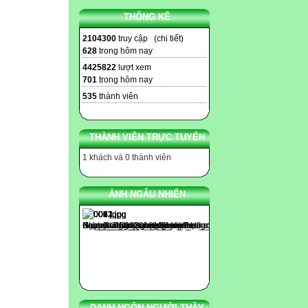
THỐNG KÊ
2104300
truy cập (
chi tiết
)
628
trong hôm nay
4425822
lượt xem
701
trong hôm nay
535
thành viên
THÀNH VIÊN TRỰC TUYẾN
1 khách và 0 thành viên
ẢNH NGẪU NHIÊN
DANH NGÔN NGƯỜI THẦY