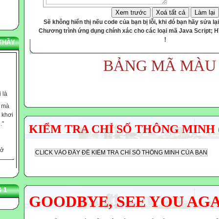
Xem trước
Xoá tất cả
Làm lại
Sẽ không hiển thị nếu code của bạn bị lỗi, khi đó bạn hãy sửa lại
Chương trình ứng dụng chính xác cho các loại mã Java Script; 
!
THẦY
BẢNG MÃ MÀU
 là
c mà
 khơi
."
KIỂM TRA CHỈ SỐ THÔNG MINH 
 ở
,
rẻ
n Jung
 1
 dạy
GOODBYE, SEE YOU AG
ọ