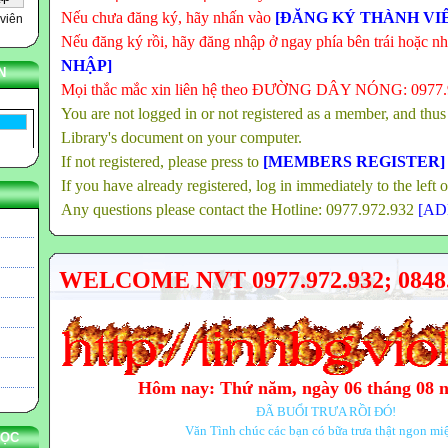
Nếu chưa đăng ký, hãy nhấn vào
[ĐĂNG KÝ THÀNH VI
viên
Nếu đăng ký rồi, hãy đăng nhập ở ngay phía bên trái hoặc n
NHẬP]
N
Mọi thắc mắc xin liên hệ theo ĐƯỜNG DÂY NÓNG: 0977
You are not logged in or not registered as a member, and thus
Library's document on your computer.
If not registered, please press to
[MEMBERS REGISTER]
If you have already registered, log in immediately to the left 
Any questions please contact the Hotline: 0977.972.932
[AD
WELCOME NVT 0977.972.932; 0848.
Hôm nay: Thứ năm, ngày 06 tháng 08 
ĐÃ BUỔI TRƯA RỒI ĐÓ!
Văn Tình chúc các bạn có bữa trưa thật ngon mi
HỌC