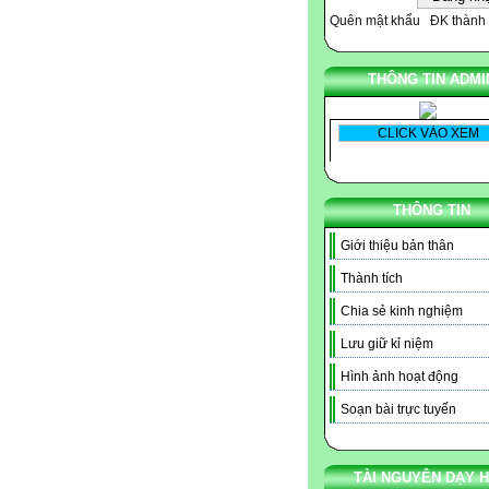
Quên mật khẩu
ĐK thành 
THÔNG TIN ADMI
THÔNG TIN
Giới thiệu bản thân
Thành tích
Chia sẻ kinh nghiệm
Lưu giữ kỉ niệm
Hình ảnh hoạt động
Soạn bài trực tuyến
TÀI NGUYÊN DẠY 