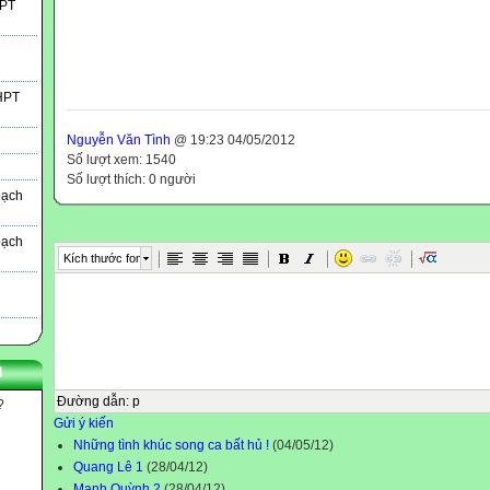
HPT
THPT
Nguyễn Văn Tình
@ 19:23 04/05/2012
Số lượt xem: 1540
Số lượt thích: 0 người
oạch
oạch
Kích thước font
N
Đường dẫn
:
p
?
Gửi ý kiến
Những tình khúc song ca bất hủ !
(04/05/12)
Quang Lê 1
(28/04/12)
Mạnh Quỳnh 2
(28/04/12)