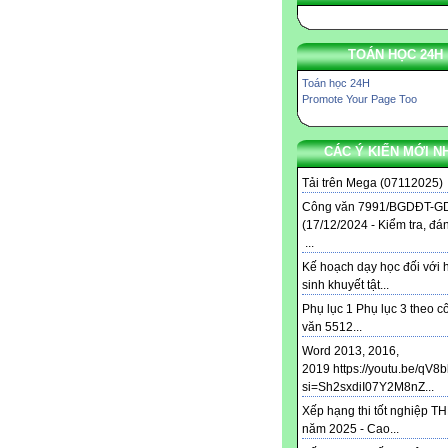
TOÁN HỌC 24H
Toán học 24H
Promote Your Page Too
CÁC Ý KIẾN MỚI N
Tải trên Mega (07112025) .
Công văn 7991/BGDĐT-G
(17/12/2024 - Kiểm tra, đá
...
Kế hoạch dạy học đối với 
sinh khuyết tật...
Phụ lục 1 Phụ lục 3 theo c
văn 5512...
Word 2013, 2016,
2019 https://youtu.be/qV8
si=Sh2sxdiI07Y2M8nZ...
Xếp hạng thi tốt nghiệp T
năm 2025 - Cao...