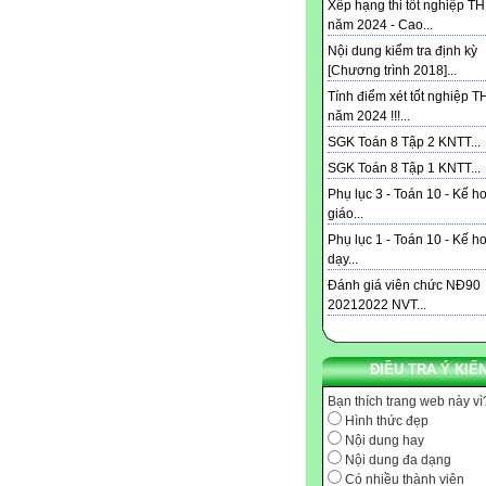
Xếp hạng thi tốt nghiệp T
năm 2024 - Cao...
Nội dung kiểm tra định kỳ
[Chương trình 2018]...
Tính điểm xét tốt nghiệp 
năm 2024 !!!...
SGK Toán 8 Tập 2 KNTT...
SGK Toán 8 Tập 1 KNTT...
Phụ lục 3 - Toán 10 - Kế h
giáo...
Phụ lục 1 - Toán 10 - Kế h
dạy...
Đánh giá viên chức NĐ90
20212022 NVT...
ĐIỀU TRA Ý KIẾ
Bạn thích trang web này vì
Hình thức đẹp
Nội dung hay
Nội dung đa dạng
Có nhiều thành viên