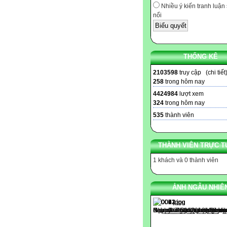
Nhiều ý kiến tranh luận 
nổi
THỐNG KÊ
2103598
truy cập (
chi tiết
258
trong hôm nay
4424984
lượt xem
324
trong hôm nay
535
thành viên
THÀNH VIÊN TRỰC T
1 khách và 0 thành viên
ẢNH NGẪU NHIÊ