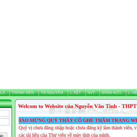
LA
THÀNH VIÊN
TÀI NGUYÊN
L. KẾT
NVT
BẰNG HỮU
L. H
Welcom to Website của Nguyễn Văn Tình - THPT
CHÀO MỪNG QUÝ THẦY CÔ GHÉ THĂM TRANG WEB CỦA 
Quý vị chưa đăng nhập hoặc chưa đăng ký làm thành viên, vì
các tài liệu của Thư viện về máy tính của mình.