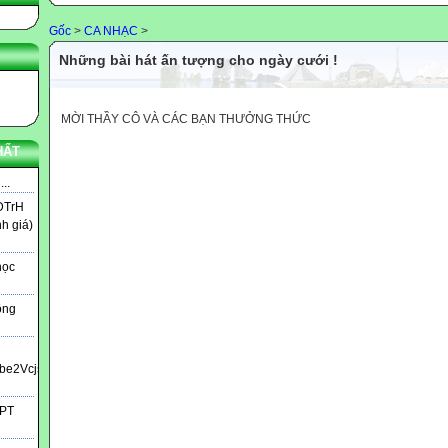
Gốc
>
CA NHẠC
>
Những bài hát ấn tượng cho ngày cưới !
MỜI THẦY CÔ VÀ CÁC BẠN THƯỞNG THỨC
HẤT
..
DTrH
nh giá)
học
ông
bbe2Vcjs?
HPT