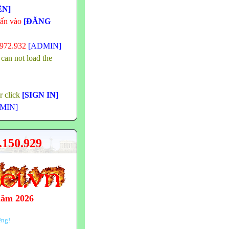
ÊN]
hấn vào
[ĐĂNG
.972.932
[ADMIN]
 can not load the
or click
[SIGN IN]
MIN]
150.929
năm 2026
ệng!