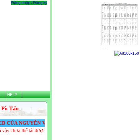
Đăng nhập / Đăng ký
Ệ
HELP
 Pò Tấu
NGUYỄN VĂN TÌNH - THPT PÒ TẤU! VĂN TÌNH CẢM ƠN
 vậy chưa thể tải được