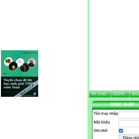
Website được thừa kế từ
Violet.vn
, người quản trị:
Nguyễn Văn Tình
TR. CHỦ
AZOTA
SKO
ĐĂNG NHẬP
Tên truy nhập
Mật khẩu
Ghi nhớ