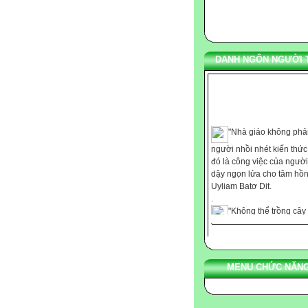
DANH NGÔN NGƯỜI 
"Nhà giáo không phải
người nhồi nhét kiến thứ
đó là công việc của người
dậy ngọn lửa cho tâm hồn
Uyliam Batơ Dit.
.
"Không thể trồng cây
những nơi thiếu ánh sáng
cũng không thể nuôi dạy t
với chút ít nhiệt tình." Ca
.
MENU CHỨC NĂNG
"Chúng ta không thể
bảo cho ai bất cứ điều gì,
chúng ta chỉ có thể giúp h