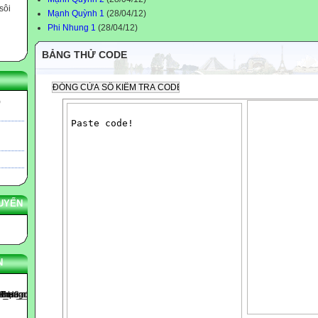
sôi
Mạnh Quỳnh 1
(28/04/12)
Phi Nhung 1
(28/04/12)
BẢNG THỬ CODE
)
UYẾN
N