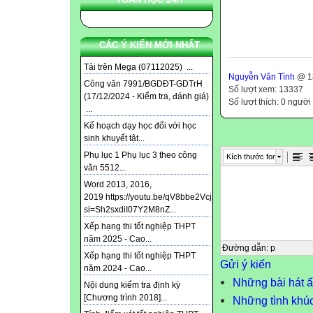
CÁC Ý KIẾN MỚI NHẤT
Tải trên Mega (07112025) ...
Nguyễn Văn Tình
@ 18
Công văn 7991/BGDĐT-GDTrH
Số lượt xem: 13337
(17/12/2024 - Kiểm tra, đánh giá)
Số lượt thích: 0 người
...
Kế hoạch dạy học đối với học
sinh khuyết tật...
Phụ lục 1 Phụ lục 3 theo công
Kích thước font
văn 5512...
Word 2013, 2016,
2019 https://youtu.be/qV8bbe2Vcjs?
si=Sh2sxdiI07Y2M8nZ...
Xếp hạng thi tốt nghiệp THPT
năm 2025 - Cao...
Đường dẫn
:
p
Xếp hạng thi tốt nghiệp THPT
Gửi ý kiến
năm 2024 - Cao...
Những bài hát ấ
Nội dung kiểm tra định kỳ
[Chương trình 2018]...
Những tình khúc