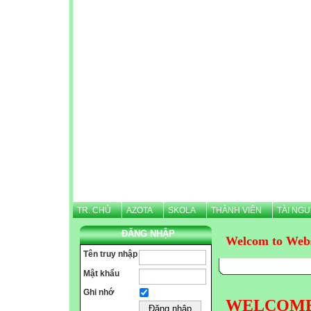
TR. CHỦ
AZOTA
SKOLA
THÀNH VIÊN
TÀI NG
ĐĂNG NHẬP
Welcom to Web
Tên truy nhập
Mật khẩu
Ghi nhớ
WELCOME N