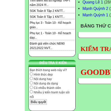
Tính điểm xét tốt nghiệp THPT
Quang Lê 1
(28/
năm 2024 !!!...
Mạnh Quỳnh 2
(
SGK Toán 8 Tập 2 KNTT...
Mạnh Quỳnh 1
(
SGK Toán 8 Tập 1 KNTT...
Phụ lục 3 - Toán 10 - Kế hoạch
BẢNG THỬ 
giáo...
Phụ lục 1 - Toán 10 - Kế hoạch
dạy...
Đánh giá viên chức NĐ90
KIỂM TRA
20212022 NVT...
ĐIỀU TRA Ý KIẾN
GOODBY
Bạn thích trang web này vì?
Hình thức đẹp
Nội dung hay
Nội dung đa dạng
Có nhiều thành viên
Nhiều ý kiến tranh luận sôi
nổi