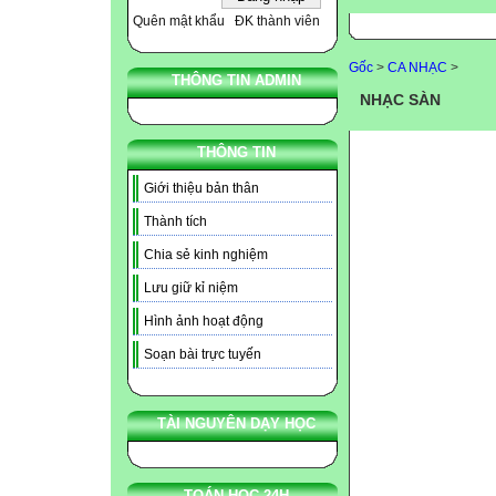
Quên mật khẩu
ĐK thành viên
Gốc
>
CA NHẠC
>
THÔNG TIN ADMIN
NHẠC SÀN
THÔNG TIN
Giới thiệu bản thân
Thành tích
Chia sẻ kinh nghiệm
Lưu giữ kỉ niệm
Hình ảnh hoạt động
Soạn bài trực tuyến
TÀI NGUYÊN DẠY HỌC
TOÁN HỌC 24H