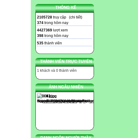
THỐNG KÊ
2105728
truy cập (
chi tiết
)
374
trong hôm nay
4427369
lượt xem
398
trong hôm nay
535
thành viên
THÀNH VIÊN TRỰC TUYẾN
1 khách và 0 thành viên
ẢNH NGẪU NHIÊN
DANH NGÔN NGƯỜI THẦY