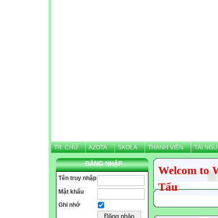
TR. CHỦ
AZOTA
SKOLA
THÀNH VIÊN
TÀI NG
ĐĂNG NHẬP
Welcom to 
Tên truy nhập
Tấu
Mật khẩu
Ghi nhớ