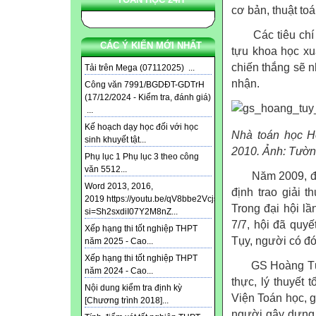
cơ bản, thuật to
Các tiêu chí đ
CÁC Ý KIẾN MỚI NHẤT
tựu khoa học xuấ
chiến thắng sẽ 
Tải trên Mega (07112025) ...
nhận.
Công văn 7991/BGDĐT-GDTrH
(17/12/2024 - Kiểm tra, đánh giá)
...
Kế hoạch dạy học đối với học
Nhà toán học Ho
sinh khuyết tật...
2010. Ảnh: Tườn
Phụ lục 1 Phụ lục 3 theo công
văn 5512...
Năm 2009, đại h
Word 2013, 2016,
định trao giải 
2019 https://youtu.be/qV8bbe2Vcjs?
Trong đại hội l
si=Sh2sxdiI07Y2M8nZ...
7/7, hội đã quyế
Xếp hạng thi tốt nghiệp THPT
Tụy, người có đó
năm 2025 - Cao...
Xếp hạng thi tốt nghiệp THPT
GS Hoàng Tụy si
năm 2024 - Cao...
thực, lý thuyết t
Nội dung kiểm tra định kỳ
Viện Toán học, g
[Chương trình 2018]...
người gây dựng 