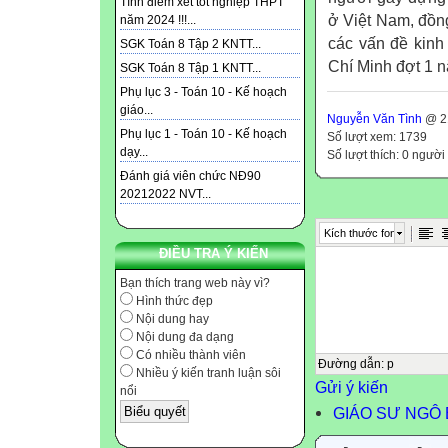
Tính điểm xét tốt nghiệp THPT
ở Việt Nam, đồn
năm 2024 !!!...
các vấn đề kinh
SGK Toán 8 Tập 2 KNTT...
Chí Minh đợt 1 
SGK Toán 8 Tập 1 KNTT...
Phụ lục 3 - Toán 10 - Kế hoạch
giáo...
Nguyễn Văn Tình
@ 21
Phụ lục 1 - Toán 10 - Kế hoạch
Số lượt xem: 1739
dạy...
Số lượt thích: 0 người
Đánh giá viên chức NĐ90
20212022 NVT...
Kích thước font
ĐIỀU TRA Ý KIẾN
Bạn thích trang web này vì?
Hình thức đẹp
Nội dung hay
Nội dung đa dạng
Có nhiều thành viên
Đường dẫn
:
p
Nhiều ý kiến tranh luận sôi
Gửi ý kiến
nổi
GIÁO SƯ NGÔ