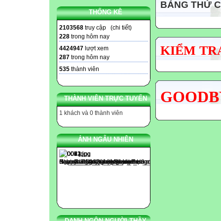
BẢNG THỬ 
THỐNG KÊ
2103568
truy cập (
chi tiết
)
228
trong hôm nay
KIỂM TRA
4424947
lượt xem
287
trong hôm nay
535
thành viên
GOODBY
THÀNH VIÊN TRỰC TUYẾN
1 khách và 0 thành viên
ẢNH NGẪU NHIÊN
DANH NGÔN NGƯỜI THẦY