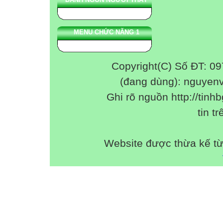
MENU CHỨC NĂNG 1
Copyright(C) Số ĐT: 0
(đang dùng): nguyen
Ghi rõ nguồn http://tinhb
tin tr
Website được thừa kế t