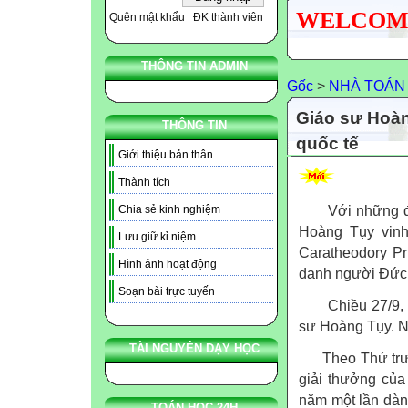
WELCOME N
Quên mật khẩu
ĐK thành viên
THÔNG TIN ADMIN
Gốc
>
NHÀ TOÁN
Giáo sư Hoàn
THÔNG TIN
quốc tế
Giới thiệu bản thân
Thành tích
Với những đóng
Chia sẻ kinh nghiệm
Hoàng Tụy vinh 
Lưu giữ kỉ niệm
Caratheodory Pr
Hình ảnh hoạt động
danh người Đức 
Soạn bài trực tuyến
Chiều 27/9, P
sư Hoàng Tụy. N
TÀI NGUYÊN DẠY HỌC
Theo Thứ trưởn
giải thưởng của
năm một lần dành
TOÁN HỌC 24H