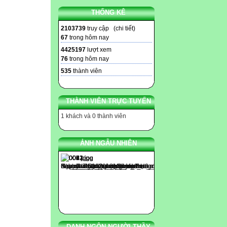
THỐNG KÊ
2103739
truy cập (
chi tiết
)
67
trong hôm nay
4425197
lượt xem
76
trong hôm nay
535
thành viên
THÀNH VIÊN TRỰC TUYẾN
1 khách và 0 thành viên
ẢNH NGẪU NHIÊN
DANH NGÔN NGƯỜI THẦY