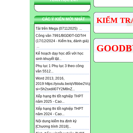
KIỂM TRA
CÁC Ý KIẾN MỚI NHẤT
Tải trên Mega (07112025) ...
Công văn 7991/BGDĐT-GDTrH
(17/12/2024 - Kiểm tra, đánh giá)
GOODBY
...
Kế hoạch dạy học đối với học
sinh khuyết tật...
Phụ lục 1 Phụ lục 3 theo công
văn 5512...
Word 2013, 2016,
2019 https://youtu.be/qV8bbe2Vcjs?
si=Sh2sxdiI07Y2M8nZ...
Xếp hạng thi tốt nghiệp THPT
năm 2025 - Cao...
Xếp hạng thi tốt nghiệp THPT
năm 2024 - Cao...
Nội dung kiểm tra định kỳ
[Chương trình 2018]...