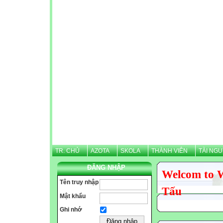
TR. CHỦ
AZOTA
SKOLA
THÀNH VIÊN
TÀI NG
ĐĂNG NHẬP
Welcom to 
Tên truy nhập
Tấu
Mật khẩu
Ghi nhớ