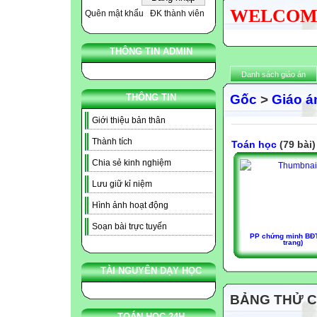
WELCOME N
Quên mật khẩu
ĐK thành viên
THÔNG TIN ADMIN
Danh sách giáo án
Gốc
>
Giáo án
THÔNG TIN
Giới thiệu bản thân
Thành tích
Toán học
(79 bài)
Chia sẻ kinh nghiệm
Lưu giữ kỉ niệm
Hình ảnh hoạt động
Soạn bài trực tuyến
PP chứng minh BĐT
trang)
TÀI NGUYÊN DẠY HỌC
BẢNG THỬ 
TOÁN HỌC 24H