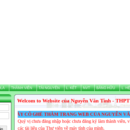
LA
THÀNH VIÊN
TÀI NGUYÊN
L. KẾT
NVT
BẰNG HỮU
L. H
Welcom to Website của Nguyễn Văn Tình - THPT
ẦY CÔ GHÉ THĂM TRANG WEB CỦA NGUYỄN VĂN TÌNH -
Quý vị chưa đăng nhập hoặc chưa đăng ký làm thành viên, vì
các tài liệu của Thư viện về máy tính của mình.