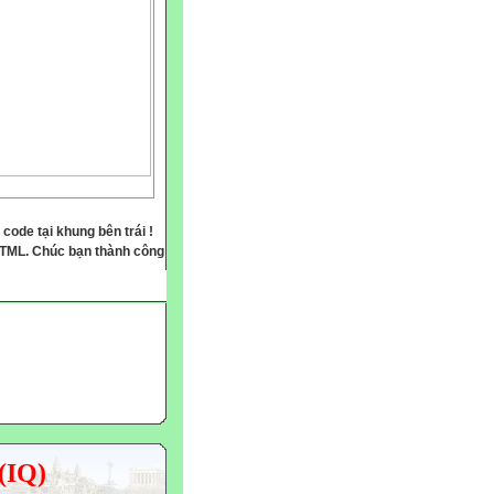
 code tại khung bên trái !
HTML. Chúc bạn thành công
(IQ)