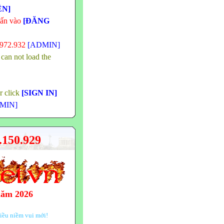
ÊN]
hấn vào
[ĐĂNG
.972.932
[ADMIN]
 can not load the
or click
[SIGN IN]
MIN]
150.929
năm 2026
iều niềm vui mới!