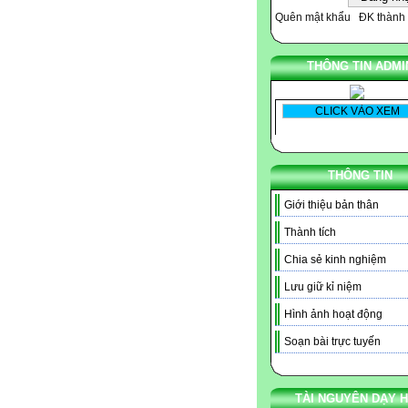
Quên mật khẩu
ĐK thành 
THÔNG TIN ADMI
THÔNG TIN
Giới thiệu bản thân
Thành tích
Chia sẻ kinh nghiệm
Lưu giữ kỉ niệm
Hình ảnh hoạt động
Soạn bài trực tuyến
TÀI NGUYÊN DẠY 