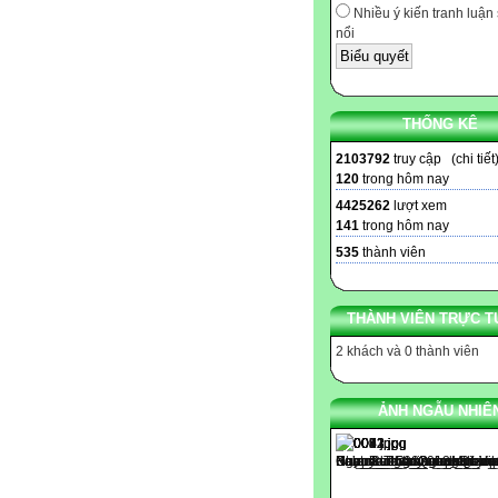
Nhiều ý kiến tranh luận 
nổi
THỐNG KÊ
2103792
truy cập (
chi tiết
120
trong hôm nay
4425262
lượt xem
141
trong hôm nay
535
thành viên
THÀNH VIÊN TRỰC T
2 khách và 0 thành viên
ẢNH NGẪU NHIÊ