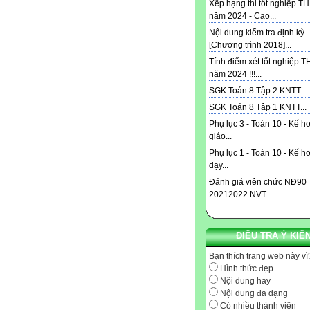
Xếp hạng thi tốt nghiệp T
năm 2024 - Cao...
Nội dung kiểm tra định kỳ
[Chương trình 2018]...
Tính điểm xét tốt nghiệp 
năm 2024 !!!...
SGK Toán 8 Tập 2 KNTT...
SGK Toán 8 Tập 1 KNTT...
Phụ lục 3 - Toán 10 - Kế h
giáo...
Phụ lục 1 - Toán 10 - Kế h
dạy...
Đánh giá viên chức NĐ90
20212022 NVT...
ĐIỀU TRA Ý KIẾ
Bạn thích trang web này vì
Hình thức đẹp
Nội dung hay
Nội dung đa dạng
Có nhiều thành viên