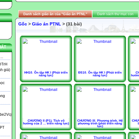
Danh sách giáo án của "Giáo án PTNL"
Danh sách thư mục con
Gốc
>
Giáo án PTNL
> (31 bài)
HẤT
..
DTrH
nh giá)
HH10. Ôn tập HK I (Phát triển
ĐS10. Ôn tập HK I (Phát triển
CH
năng lực)
năng lực)
hướng
học
ông
bbe2Vcjs?
CHƯƠNG II (P1). Tích vô
CHƯƠNG III. Phương trình. Hệ
CHƯƠ
hướng của 2 ... triển năng lực)
phương trình (phát triển năng
lực)
HPT