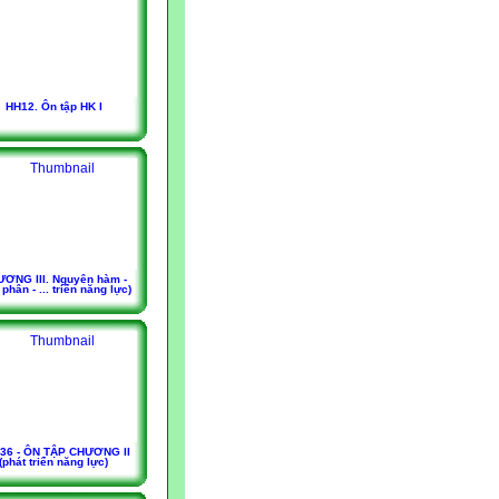
HH12. Ôn tập HK I
ƠNG III. Nguyên hàm -
 phân - ... triển năng lực)
t 36 - ÔN TẬP CHƯƠNG II
(phát triển năng lực)