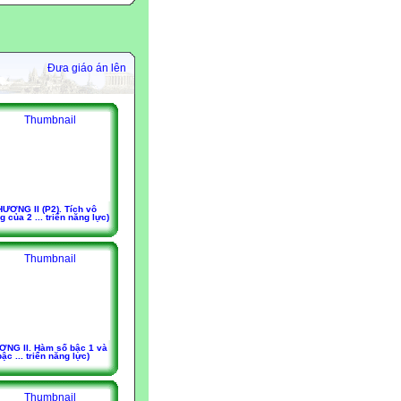
Đưa giáo án lên
ƯƠNG II (P2). Tích vô
 của 2 ... triển năng lực)
NG II. Hàm số bậc 1 và
bậc ... triển năng lực)