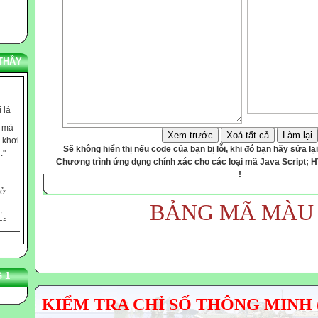
THẦY
 là
c mà
 khơi
Xem trước
Xoá tất cả
Làm lại
."
Sẽ không hiển thị nếu code của bạn bị lỗi, khi đó bạn hãy sửa lại
Chương trình ứng dụng chính xác cho các loại mã Java Script; 
!
 ở
,
BẢNG MÃ MÀU
rẻ
n Jung
 dạy
 1
ọ
 tiềm
KIỂM TRA CHỈ SỐ THÔNG MINH 