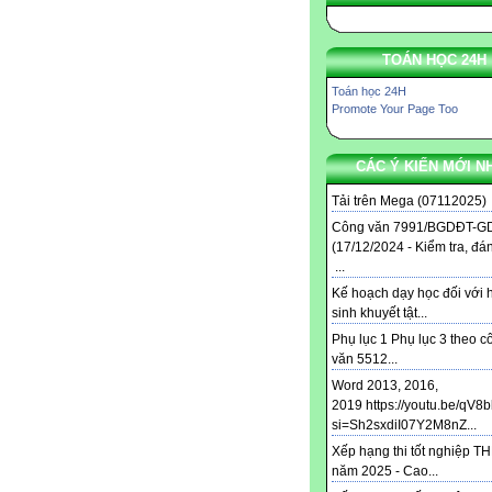
TOÁN HỌC 24H
Toán học 24H
Promote Your Page Too
CÁC Ý KIẾN MỚI N
Tải trên Mega (07112025) .
Công văn 7991/BGDĐT-G
(17/12/2024 - Kiểm tra, đá
...
Kế hoạch dạy học đối với 
sinh khuyết tật...
Phụ lục 1 Phụ lục 3 theo c
văn 5512...
Word 2013, 2016,
2019 https://youtu.be/qV8
si=Sh2sxdiI07Y2M8nZ...
Xếp hạng thi tốt nghiệp T
năm 2025 - Cao...