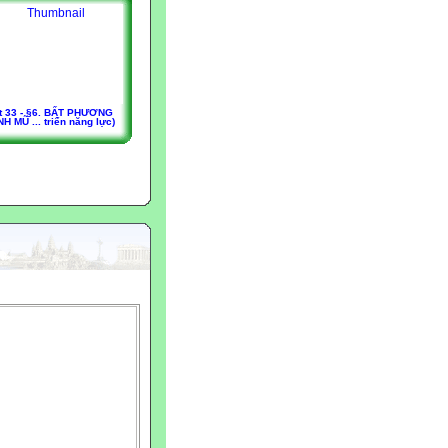
t 33 - §6. BẤT PHƯƠNG
NH MŨ ... triển năng lực)