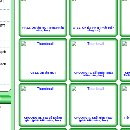
HPT
THPT
HH12. Ôn tập HK II (Phát triển
GT12. Ôn tập HK II (Phát triển
năng lực)
năng lực)
oạch
oạch
GT12. Ôn tập HK I
CHƯƠNG IV. Số phức (phát
CHƯ
triển năng lực)
Tích
N
?
CHƯƠNG III. Tọa độ không
CHƯƠNG II. Khối tròn xoay
Tiế
gian (phát triển năng lực)
(phát triển năng lực)