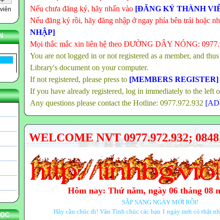
Nếu chưa đăng ký, hãy nhấn vào
[ĐĂNG KÝ THÀNH VI
viên
Nếu đăng ký rồi, hãy đăng nhập ở ngay phía bên trái hoặc n
NHẬP]
N
Mọi thắc mắc xin liên hệ theo ĐƯỜNG DÂY NÓNG: 0977
You are not logged in or not registered as a member, and thus
Library's document on your computer.
If not registered, please press to
[MEMBERS REGISTER]
If you have already registered, log in immediately to the left 
Any questions please contact the Hotline: 0977.972.932
[AD
WELCOME NVT 0977.972.932; 0848.
Hôm nay: Thứ năm, ngày 06 tháng 08 
SẮP SANG NGÀY MỚI RỒI!
Hãy cầu chúc đi! Văn Tình chúc các bạn 1 ngày mới có thật nh
HỌC