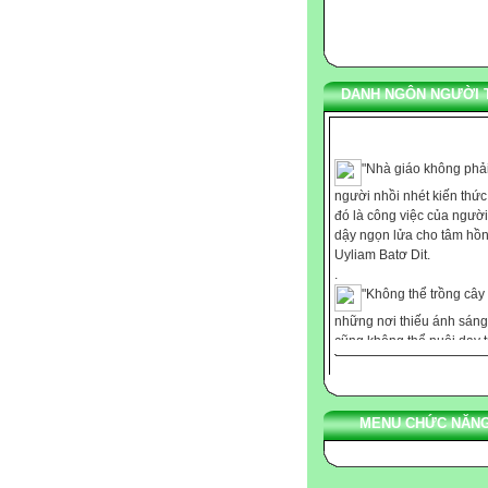
DANH NGÔN NGƯỜI 
"Nhà giáo không phải
người nhồi nhét kiến thứ
đó là công việc của người
dậy ngọn lửa cho tâm hồn
Uyliam Batơ Dit.
.
"Không thể trồng cây
những nơi thiếu ánh sáng
cũng không thể nuôi dạy t
với chút ít nhiệt tình." Ca
.
"Chúng ta không thể
bảo cho ai bất cứ điều gì,
MENU CHỨC NĂNG
chúng ta chỉ có thể giúp h
phát hiện ra những gì còn
ẩn trong họ." Galileo