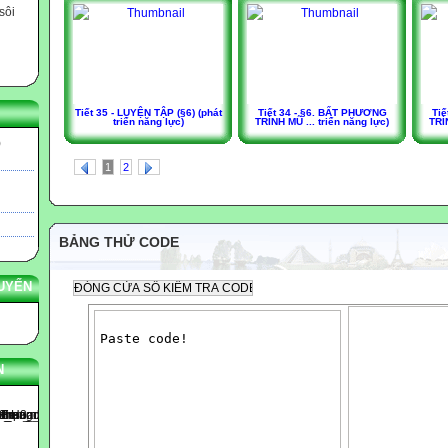
sôi
Tiết 35 - LUYỆN TẬP (§6) (phát
Tiết 34 - §6. BẤT PHƯƠNG
Tiế
triển năng lực)
TRÌNH MŨ ... triển năng lực)
TRÌ
)
1
2
BẢNG THỬ CODE
UYẾN
N