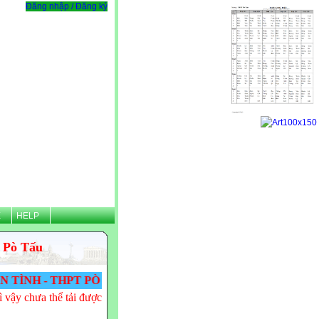
Đăng nhập / Đăng ký
Ệ
HELP
 Pò Tấu
 THPT PÒ TẤU! VĂN TÌNH CẢM ƠN CÁC THẦY CÔ ĐÃ Đ
 vậy chưa thể tải được