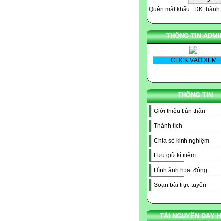
Quên mật khẩu
ĐK thành 
THÔNG TIN ADMI
THÔNG TIN
Giới thiệu bản thân
Thành tích
Chia sẻ kinh nghiệm
Lưu giữ kỉ niệm
Hình ảnh hoạt động
Soạn bài trực tuyến
TÀI NGUYÊN DẠY 