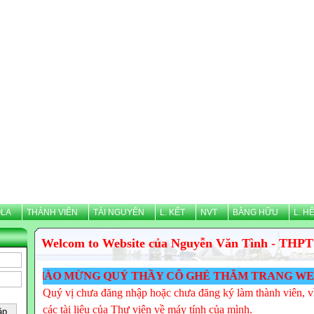
LA
THÀNH VIÊN
TÀI NGUYÊN
L. KẾT
NVT
BẰNG HỮU
L. H
Welcom to Website của Nguyễn Văn Tình - THPT
CHÀO MỪNG QUÝ THẦY CÔ GHÉ THĂM TRANG WEB CỦA N
Quý vị chưa đăng nhập hoặc chưa đăng ký làm thành viên, vì
các tài liệu của Thư viện về máy tính của mình.