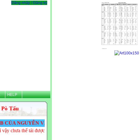
Đăng nhập / Đăng ký
Ệ
HELP
 Pò Tấu
GUYỄN VĂN TÌNH - THPT PÒ TẤU! VĂN TÌNH CẢM ƠN 
 vậy chưa thể tải được