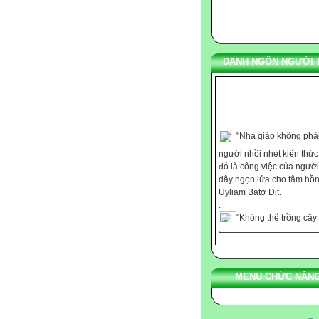
DANH NGÔN NGƯỜI 
"Nhà giáo không phải
người nhồi nhét kiến thứ
đó là công việc của người
dậy ngọn lửa cho tâm hồn
Uyliam Batơ Dit.
.
"Không thể trồng cây
những nơi thiếu ánh sáng
cũng không thể nuôi dạy t
với chút ít nhiệt tình." Ca
.
MENU CHỨC NĂNG
"Chúng ta không thể
bảo cho ai bất cứ điều gì,
chúng ta chỉ có thể giúp h