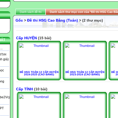
Danh sách đề thi
Danh sách thư mục con của "Đề thi HSG Cao Bằ
Gốc
>
Đề thi HSG Cao Bằng (Toán)
> (2 thư mục)
Cấp HUYỆN
(15 bài)
HẤT
..
DTrH
nh giá)
học
ĐỀ HSG TOÁN 12 CẤP HUYỆN
ĐỀ HSG TOÁN 12 CẤP HUYỆN
ĐỀ H
2024-2025 (CAO BẰNG)
2023-2024 (CAO BẰNG)
2
ông
Cấp TỈNH
(10 bài)
bbe2Vcjs?
HPT