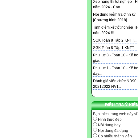
Xếp hạng thi tốt nghiệp T
năm 2024 - Cao...
Nội dung kiểm tra định kỳ
[Chương trình 2018]...
Tính điểm xét tốt nghiệp 
năm 2024 !!!...
SGK Toán 8 Tập 2 KNTT...
SGK Toán 8 Tập 1 KNTT...
Phụ lục 3 - Toán 10 - Kế h
giáo...
Phụ lục 1 - Toán 10 - Kế h
dạy...
Đánh giá viên chức NĐ90
20212022 NVT...
ĐIỀU TRA Ý KIẾ
Bạn thích trang web này vì
Hình thức đẹp
Nội dung hay
Nội dung đa dạng
Có nhiều thành viên