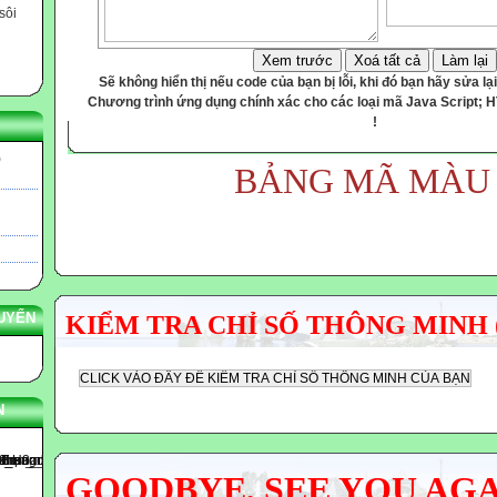
sôi
Xem trước
Xoá tất cả
Làm lại
Sẽ không hiển thị nếu code của bạn bị lỗi, khi đó bạn hãy sửa lại
Chương trình ứng dụng chính xác cho các loại mã Java Script; 
!
)
BẢNG MÃ MÀU
UYẾN
KIỂM TRA CHỈ SỐ THÔNG MINH 
N
GOODBYE, SEE YOU AG