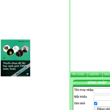
Website được thừa kế từ
Violet.vn
, người quản trị:
Nguyễn Văn Tình
TR. CHỦ
AZOTA
SKO
ĐĂNG NHẬP
Tên truy nhập
Mật khẩu
Ghi nhớ