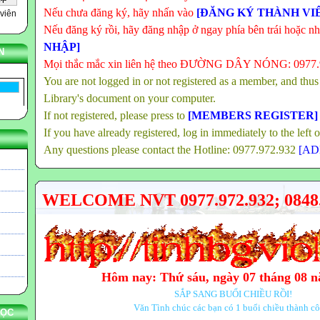
Nếu chưa đăng ký, hãy nhấn vào
[ĐĂNG KÝ THÀNH VI
viên
Nếu đăng ký rồi, hãy đăng nhập ở ngay phía bên trái hoặc n
NHẬP]
N
Mọi thắc mắc xin liên hệ theo ĐƯỜNG DÂY NÓNG: 0977
You are not logged in or not registered as a member, and thus
Library's document on your computer.
If not registered, please press to
[MEMBERS REGISTER]
If you have already registered, log in immediately to the left 
Any questions please contact the Hotline: 0977.972.932
[AD
WELCOME NVT 0977.972.932; 0848.
Hôm nay: Thứ sáu, ngày 07 tháng 08 
SẮP SANG BUỔI CHIỀU RỒI!
Văn Tình chúc các bạn có 1 buổi chiều thành c
HỌC