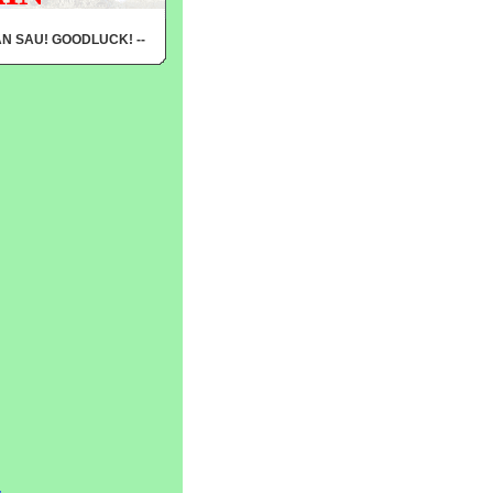
ẦN SAU! GOODLUCK! --