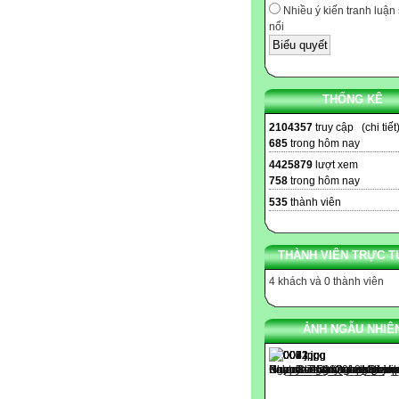
Nhiều ý kiến tranh luận 
nổi
THỐNG KÊ
2104357
truy cập (
chi tiết
685
trong hôm nay
4425879
lượt xem
758
trong hôm nay
535
thành viên
THÀNH VIÊN TRỰC T
4 khách và 0 thành viên
ẢNH NGẪU NHIÊ