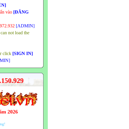
ÊN]
hấn vào
[ĐĂNG
.972.932
[ADMIN]
 can not load the
or click
[SIGN IN]
MIN]
150.929
năm 2026
ông!