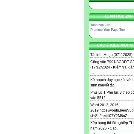
TOÁN HỌC 24H
Toán học 24H
Promote Your Page Too
CÁC Ý KIẾN MỚI N
Tải trên Mega (07112025) .
Công văn 7991/BGDĐT-G
(17/12/2024 - Kiểm tra, đá
...
Kế hoạch dạy học đối với 
sinh khuyết tật...
Phụ lục 1 Phụ lục 3 theo c
văn 5512...
Word 2013, 2016,
2019 https://youtu.be/qV8
si=Sh2sxdiI07Y2M8nZ...
Xếp hạng thi tốt nghiệp T
năm 2025 - Cao...