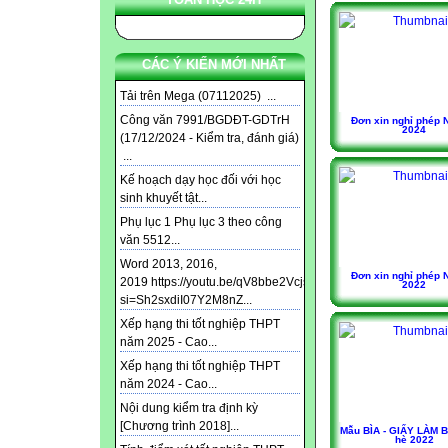
CÁC Ý KIẾN MỚI NHẤT
Tải trên Mega (07112025) ...
Công văn 7991/BGDĐT-GDTrH
Đơn xin nghỉ phép 
2024
(17/12/2024 - Kiểm tra, đánh giá)
...
Kế hoạch dạy học đối với học
sinh khuyết tật...
Phụ lục 1 Phụ lục 3 theo công
văn 5512...
Word 2013, 2016,
Đơn xin nghỉ phép 
2019 https://youtu.be/qV8bbe2Vcjs?
2022
si=Sh2sxdiI07Y2M8nZ...
Xếp hạng thi tốt nghiệp THPT
năm 2025 - Cao...
Xếp hạng thi tốt nghiệp THPT
năm 2024 - Cao...
Nội dung kiểm tra định kỳ
[Chương trình 2018]...
Mẫu BÌA - GIẤY LÀM 
hè 2022