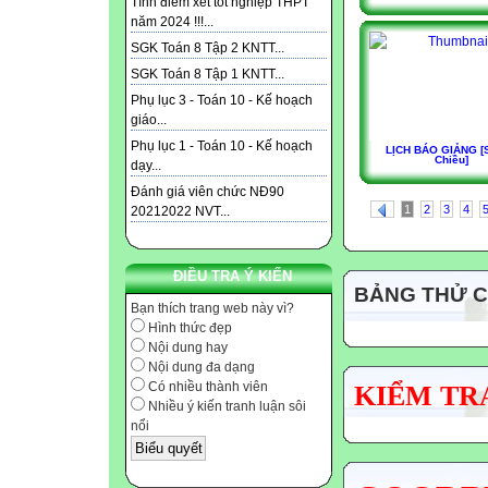
Tính điểm xét tốt nghiệp THPT
năm 2024 !!!...
SGK Toán 8 Tập 2 KNTT...
SGK Toán 8 Tập 1 KNTT...
Phụ lục 3 - Toán 10 - Kế hoạch
giáo...
Phụ lục 1 - Toán 10 - Kế hoạch
LỊCH BÁO GIẢNG [S
Chiều]
dạy...
Đánh giá viên chức NĐ90
1
2
3
4
20212022 NVT...
ĐIỀU TRA Ý KIẾN
BẢNG THỬ 
Bạn thích trang web này vì?
Hình thức đẹp
Nội dung hay
Nội dung đa dạng
Có nhiều thành viên
KIỂM TRA
Nhiều ý kiến tranh luận sôi
nổi