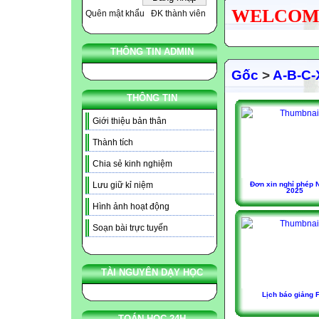
WELCOME N
Quên mật khẩu
ĐK thành viên
THÔNG TIN ADMIN
Gốc
>
A-B-C-
THÔNG TIN
Giới thiệu bản thân
Thành tích
Chia sẻ kinh nghiệm
Đơn xin nghỉ phép 
Lưu giữ kỉ niệm
2025
Hình ảnh hoạt động
Soạn bài trực tuyến
TÀI NGUYÊN DẠY HỌC
Lịch báo giảng F
TOÁN HỌC 24H