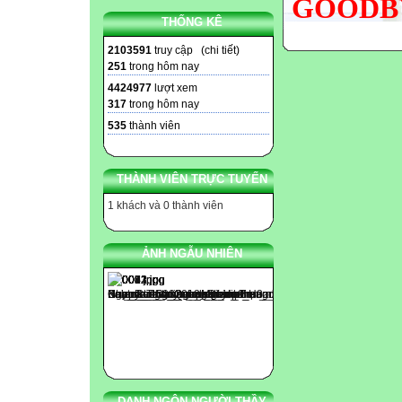
GOODBY
THỐNG KÊ
2103591
truy cập (
chi tiết
)
251
trong hôm nay
4424977
lượt xem
317
trong hôm nay
535
thành viên
THÀNH VIÊN TRỰC TUYẾN
1 khách và 0 thành viên
ẢNH NGẪU NHIÊN
DANH NGÔN NGƯỜI THẦY