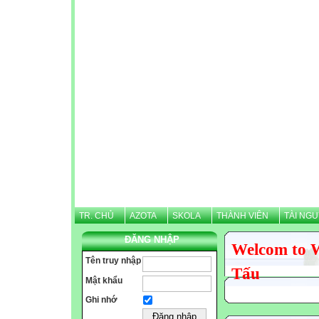
TR. CHỦ
AZOTA
SKOLA
THÀNH VIÊN
TÀI NG
ĐĂNG NHẬP
Welcom to 
Tên truy nhập
Tấu
Mật khẩu
Ghi nhớ